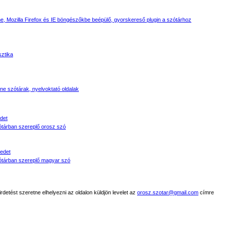
, Mozilla Firefox és IE böngészőkbe beépülő, gyorskereső plugin a szótárhoz
sztika
line szótárak, nyelvoktató oldalak
det
tárban szereplő orosz szó
edet
tárban szereplő magyar szó
detést szeretne elhelyezni az oldalon küldjön levelet az
orosz.szotar@gmail.com
címre