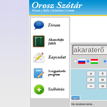
Fórum
|
Játék
|
Szóbeírás
|
Linkek
Kis türelmet kérek...