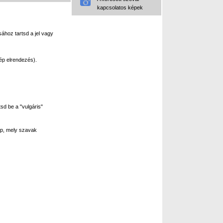
kapcsolatos képek
ához tartsd a jel vagy
ép elrendezés).
sd be a "vulgáris"
p, mely szavak