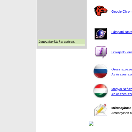
Google Chrome
Látogatói stati
Leggyakoribb keresések:
Linkajánló: on
Orosz szósze
Az összes szó
Magyar szósz
Az összes szó
Médiaajánlat
Amennyiben hir