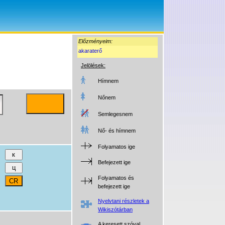
Előzményeim:
akaraterő
Jelölések:
Hímnem
Nőnem
Semlegesnem
Nő- és hímnem
Folyamatos ige
Befejezett ige
Folyamatos és
befejezett ige
Nyelvtani részletek a
Wikiszótárban
A keresett szóval