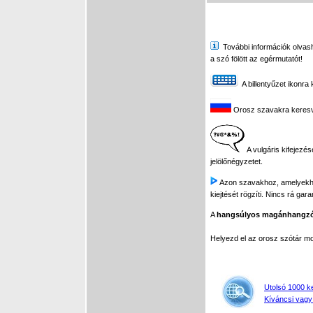
További információk olvasha
a szó fölött az egérmutatót!
A billentyűzet ikonra 
Orosz szavakra keresve 
A vulgáris kifejezés
jelölőnégyzetet.
Azon szavakhoz, amelyekhez 
kiejtését rögzíti. Nincs rá gar
A
hangsúlyos magánhangz
Helyezd el az orosz szótár 
Utolsó 1000 k
Kíváncsi vagy