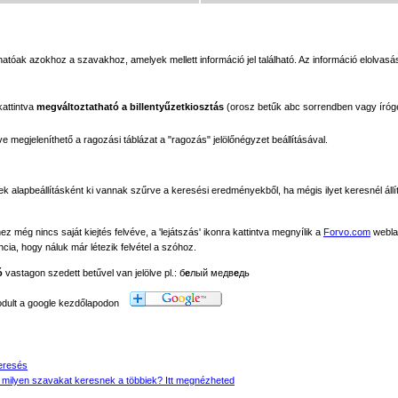
tóak azokhoz a szavakhoz, amelyek mellett információ jel található. Az információ elolvasás
kattintva
megváltoztatható a billentyűzetkiosztás
(orosz betűk abc sorrendben vagy íróg
megjeleníthető a ragozási táblázat a "ragozás" jelölőnégyzet beállításával.
ek alapbeállításként ki vannak szűrve a keresési eredményekből, ha mégis ilyet keresnél állít
még nincs saját kiejtés felvéve, a 'lejátszás' ikonra kattintva megnyílik a
Forvo.com
webla
ancia, hogy náluk már létezik felvétel a szóhoz.
ó
vastagon szedett betűvel van jelölve pl.: б
е
лый медв
е
дь
modult a google kezdőlapodon
eresés
 milyen szavakat keresnek a többiek? Itt megnézheted