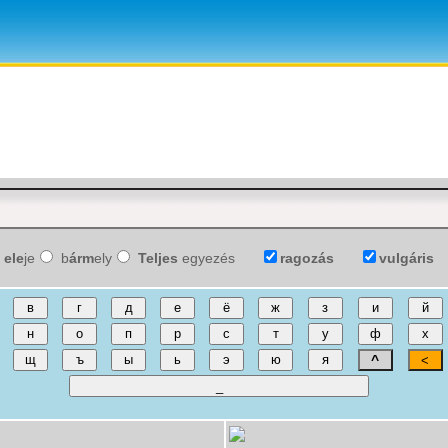
ele
je
b
árm
ely
Teljes
egyezés
ragozás
vulgáris