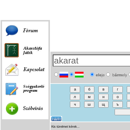
Fórum
|
Játék
|
Szóbeírás
|
Linkek
ele
je
b
árm
ely
Kis türelmet kérek...