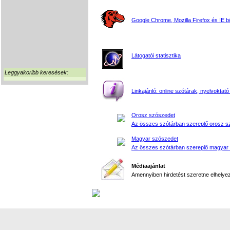
Google Chrome, Mozilla Firefox és IE 
Látogatói statisztika
Leggyakoribb keresések:
Linkajánló: online szótárak, nyelvoktató
Orosz szószedet
Az összes szótárban szereplő orosz s
Magyar szószedet
Az összes szótárban szereplő magyar
Médiaajánlat
Amennyiben hirdetést szeretne elhelyezn