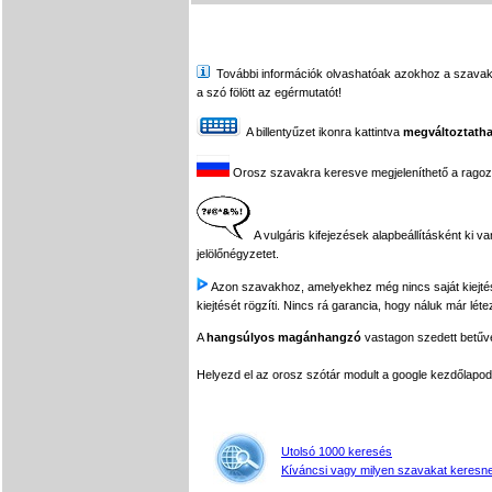
További információk olvashatóak azokhoz a szavakhoz,
a szó fölött az egérmutatót!
A billentyűzet ikonra kattintva
megváltoztatha
Orosz szavakra keresve megjeleníthető a ragozási
A vulgáris kifejezések alapbeállításként ki v
jelölőnégyzetet.
Azon szavakhoz, amelyekhez még nincs saját kiejtés f
kiejtését rögzíti. Nincs rá garancia, hogy náluk már léte
A
hangsúlyos magánhangzó
vastagon szedett betűvel
Helyezd el az orosz szótár modult a google kezdőla
Utolsó 1000 keresés
Kíváncsi vagy milyen szavakat keresne