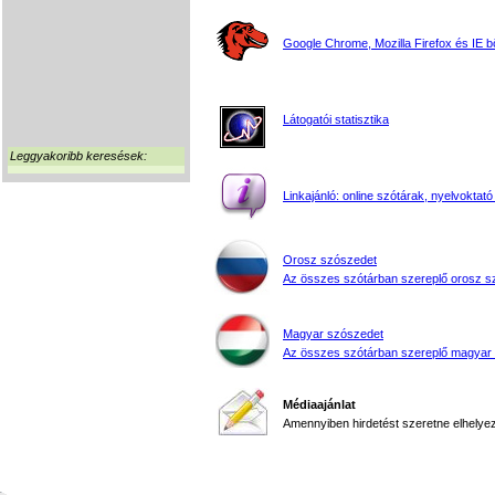
Google Chrome, Mozilla Firefox és IE 
Látogatói statisztika
Leggyakoribb keresések:
Linkajánló: online szótárak, nyelvoktató
Orosz szószedet
Az összes szótárban szereplő orosz s
Magyar szószedet
Az összes szótárban szereplő magyar
Médiaajánlat
Amennyiben hirdetést szeretne elhelyezn