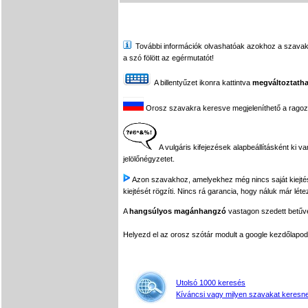
További információk olvashatóak azokhoz a szavakhoz,
a szó fölött az egérmutatót!
A billentyűzet ikonra kattintva
megváltoztatha
Orosz szavakra keresve megjeleníthető a ragozási
A vulgáris kifejezések alapbeállításként ki v
jelölőnégyzetet.
Azon szavakhoz, amelyekhez még nincs saját kiejtés f
kiejtését rögzíti. Nincs rá garancia, hogy náluk már léte
A
hangsúlyos magánhangzó
vastagon szedett betűvel
Helyezd el az orosz szótár modult a google kezdőla
Utolsó 1000 keresés
Kíváncsi vagy milyen szavakat keresne