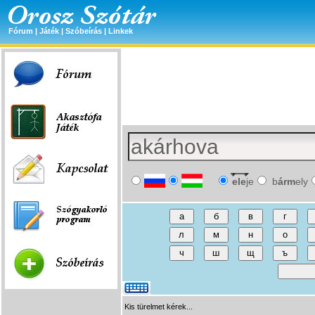
Fórum
|
Játék
|
Szóbeírás
|
Linkek
ele
je
b
árm
ely
Kis türelmet kérek...