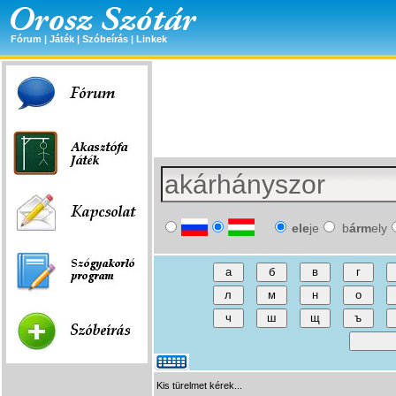
Fórum
|
Játék
|
Szóbeírás
|
Linkek
ele
je
b
árm
ely
Kis türelmet kérek...