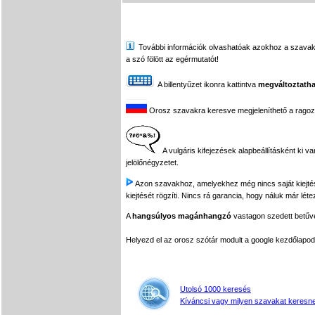
További információk olvashatóak azokhoz a szavakhoz,
a szó fölött az egérmutatót!
A billentyűzet ikonra kattintva
megváltoztatha
Orosz szavakra keresve megjeleníthető a ragozási
A vulgáris kifejezések alapbeállításként ki v
jelölőnégyzetet.
Azon szavakhoz, amelyekhez még nincs saját kiejtés f
kiejtését rögzíti. Nincs rá garancia, hogy náluk már léte
A
hangsúlyos magánhangzó
vastagon szedett betűvel
Helyezd el az orosz szótár modult a google kezdőla
Utolsó 1000 keresés
Kíváncsi vagy milyen szavakat keresne