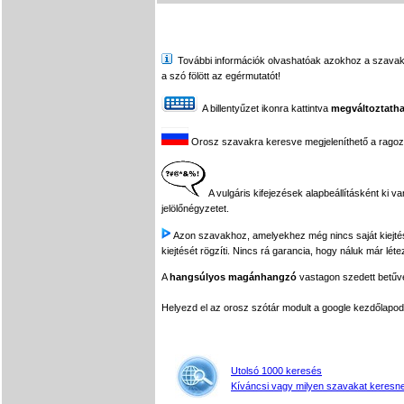
További információk olvashatóak azokhoz a szavakhoz,
a szó fölött az egérmutatót!
A billentyűzet ikonra kattintva
megváltoztatha
Orosz szavakra keresve megjeleníthető a ragozási
A vulgáris kifejezések alapbeállításként ki v
jelölőnégyzetet.
Azon szavakhoz, amelyekhez még nincs saját kiejtés f
kiejtését rögzíti. Nincs rá garancia, hogy náluk már léte
A
hangsúlyos magánhangzó
vastagon szedett betűvel
Helyezd el az orosz szótár modult a google kezdőla
Utolsó 1000 keresés
Kíváncsi vagy milyen szavakat keresne