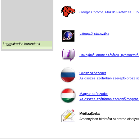
Google Chrome, Mozilla Firefox és IE 
Látogatói statisztika
Leggyakoribb keresések:
Linkajánló: online szótárak, nyelvoktató
Orosz szószedet
Az összes szótárban szereplő orosz s
Magyar szószedet
Az összes szótárban szereplő magyar
Médiaajánlat
Amennyiben hirdetést szeretne elhelyezn