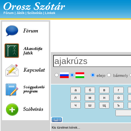
Fórum
|
Játék
|
Szóbeírás
|
Linkek
ele
je
b
árm
ely
Kis türelmet kérek...