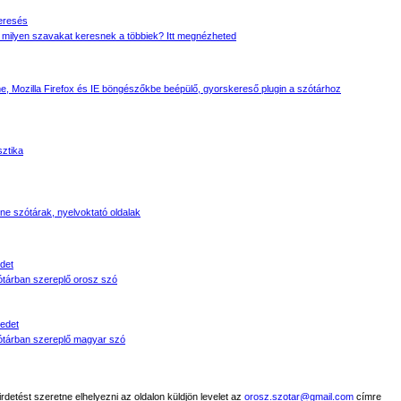
eresés
 milyen szavakat keresnek a többiek? Itt megnézheted
, Mozilla Firefox és IE böngészőkbe beépülő, gyorskereső plugin a szótárhoz
sztika
line szótárak, nyelvoktató oldalak
det
tárban szereplő orosz szó
edet
tárban szereplő magyar szó
detést szeretne elhelyezni az oldalon küldjön levelet az
orosz.szotar@gmail.com
címre