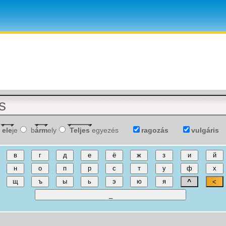
ele
je
b
árm
ely
Teljes
egyezés
ragozás
vulgáris