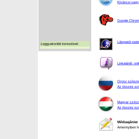
Kíváncsi vagy
Google Chrome
Látogatói stati
Leggyakoribb keresések:
Linkajánló: on
Orosz szósze
Az összes szó
Magyar szósz
Az összes szó
Médiaajánlat
Amennyiben hir