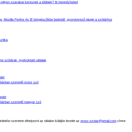
 milyen szavakat keresnek a többiek? Itt megnézheted
, Mozilla Firefox és IE böngészőkbe beépülő, gyorskereső plugin a szótárhoz
sztika
line szótárak, nyelvoktató oldalak
det
tárban szereplő orosz szó
edet
tárban szereplő magyar szó
detést szeretne elhelyezni az oldalon küldjön levelet az
orosz.szotar@gmail.com
címre