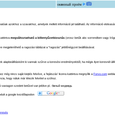
ок
о
нный проём
tóak azokhoz a szavakhoz, amelyek mellett információ jel található. Az információ elolvasás
kattintva
megváltoztatható a billentyűzetkiosztás
(orosz betűk abc sorrendben vagy íróg
megjeleníthető a ragozási táblázat a "ragozás" jelölőnégyzet beállításával.
ek alapbeállításként ki vannak szűrve a keresési eredményekből, ha mégis ilyet keresnél állít
még nincs saját kiejtés felvéve, a 'lejátszás' ikonra kattintva megnyílik a
Forvo.com
webla
ancia, hogy náluk már létezik felvétel a szóhoz.
ó
vastagon szedett betűvel van jelölve pl.: б
е
лый медв
е
дь
modult a google kezdőlapodon
eresés