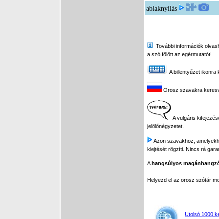
ablaknyílás
További információk olvasha
a szó fölött az egérmutatót!
A billentyűzet ikonra 
Orosz szavakra keresve 
A vulgáris kifejezés
jelölőnégyzetet.
Azon szavakhoz, amelyekhez 
kiejtését rögzíti. Nincs rá gar
A
hangsúlyos magánhangz
Helyezd el az orosz szótár 
Utolsó 1000 k