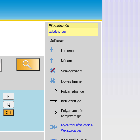
Előzményeim:
ablaknyílás
Jelölések:
Hímnem
Nőnem
Semlegesnem
Nő- és hímnem
Folyamatos ige
Befejezett ige
Folyamatos és
befejezett ige
Nyelvtani részletek a
Wikiszótárban
A keresett szóval