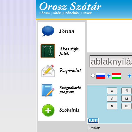
Fórum
|
Játék
|
Szóbeírás
|
Linkek
1 találat: