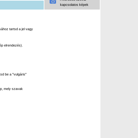
kapcsolatos képek
ához tartsd a jel vagy
ép elrendezés).
sd be a "vulgáris"
p, mely szavak