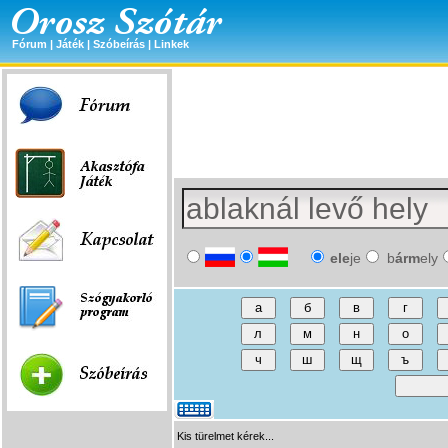
Fórum
|
Játék
|
Szóbeírás
|
Linkek
ele
je
b
árm
ely
Kis türelmet kérek...