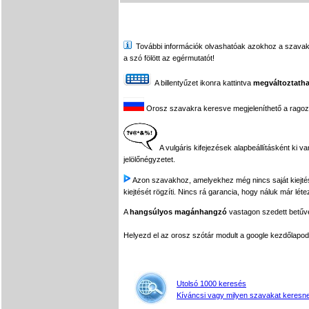
További információk olvashatóak azokhoz a szavakhoz,
a szó fölött az egérmutatót!
A billentyűzet ikonra kattintva
megváltoztatha
Orosz szavakra keresve megjeleníthető a ragozási
A vulgáris kifejezések alapbeállításként ki v
jelölőnégyzetet.
Azon szavakhoz, amelyekhez még nincs saját kiejtés f
kiejtését rögzíti. Nincs rá garancia, hogy náluk már léte
A
hangsúlyos magánhangzó
vastagon szedett betűvel
Helyezd el az orosz szótár modult a google kezdőla
Utolsó 1000 keresés
Kíváncsi vagy milyen szavakat keresne