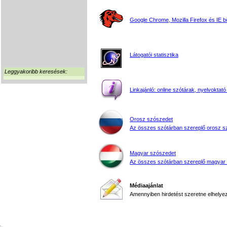
Google Chrome, Mozilla Firefox és IE 
Látogatói statisztika
Leggyakoribb keresések:
Linkajánló: online szótárak, nyelvoktató
Orosz szószedet
Az összes szótárban szereplő orosz s
Magyar szószedet
Az összes szótárban szereplő magyar
Médiaajánlat
Amennyiben hirdetést szeretne elhelyezn