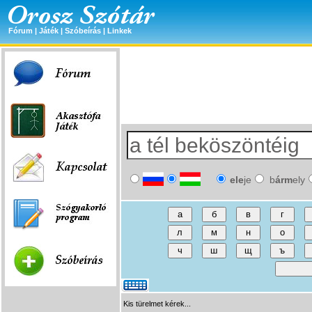
Fórum
|
Játék
|
Szóbeírás
|
Linkek
ele
je
b
árm
ely
Kis türelmet kérek...