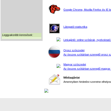
Google Chrome, Mozilla Firefox és IE 
Látogatói statisztika
Leggyakoribb keresések:
Linkajánló: online szótárak, nyelvoktató
Orosz szószedet
Az összes szótárban szereplő orosz s
Magyar szószedet
Az összes szótárban szereplő magyar
Médiaajánlat
Amennyiben hirdetést szeretne elhelyezn