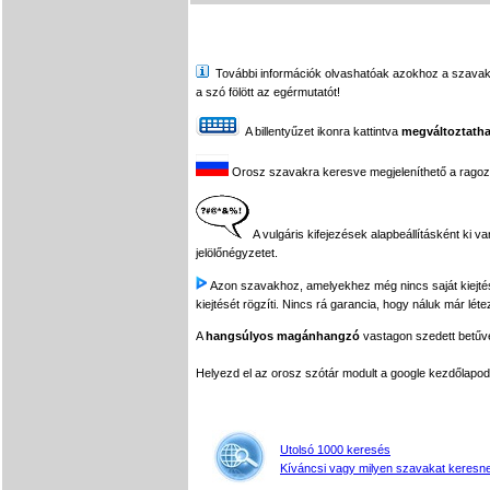
További információk olvashatóak azokhoz a szavakhoz,
a szó fölött az egérmutatót!
A billentyűzet ikonra kattintva
megváltoztatha
Orosz szavakra keresve megjeleníthető a ragozási
A vulgáris kifejezések alapbeállításként ki v
jelölőnégyzetet.
Azon szavakhoz, amelyekhez még nincs saját kiejtés f
kiejtését rögzíti. Nincs rá garancia, hogy náluk már léte
A
hangsúlyos magánhangzó
vastagon szedett betűvel
Helyezd el az orosz szótár modult a google kezdőla
Utolsó 1000 keresés
Kíváncsi vagy milyen szavakat keresne