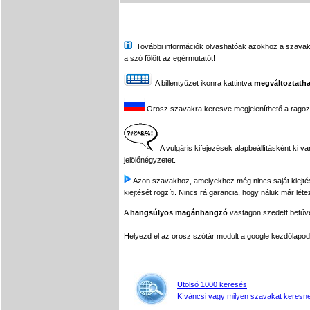
További információk olvashatóak azokhoz a szavakhoz,
a szó fölött az egérmutatót!
A billentyűzet ikonra kattintva
megváltoztatha
Orosz szavakra keresve megjeleníthető a ragozási
A vulgáris kifejezések alapbeállításként ki v
jelölőnégyzetet.
Azon szavakhoz, amelyekhez még nincs saját kiejtés f
kiejtését rögzíti. Nincs rá garancia, hogy náluk már léte
A
hangsúlyos magánhangzó
vastagon szedett betűvel
Helyezd el az orosz szótár modult a google kezdőla
Utolsó 1000 keresés
Kíváncsi vagy milyen szavakat keresne