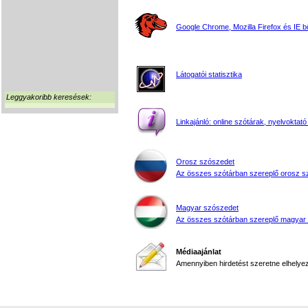
Google Chrome, Mozilla Firefox és IE 
Látogatói statisztika
Leggyakoribb keresések:
Linkajánló: online szótárak, nyelvoktató
Orosz szószedet
Az összes szótárban szereplő orosz s
Magyar szószedet
Az összes szótárban szereplő magyar
Médiaajánlat
Amennyiben hirdetést szeretne elhelyezn