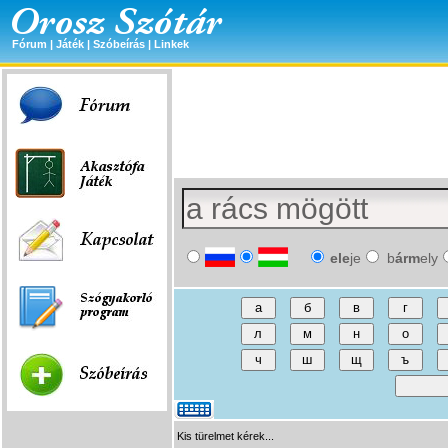
Fórum
|
Játék
|
Szóbeírás
|
Linkek
ele
je
b
árm
ely
Kis türelmet kérek...