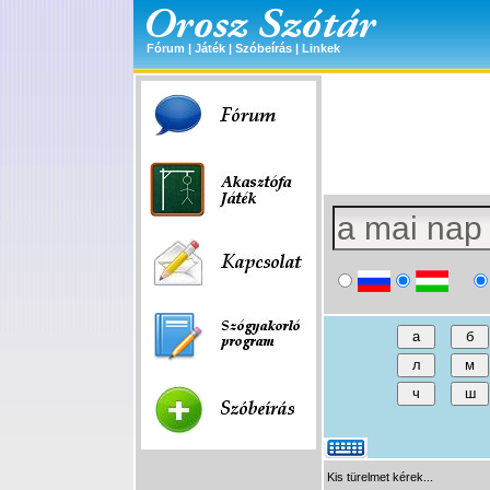
Fórum
|
Játék
|
Szóbeírás
|
Linkek
Kis türelmet kérek...