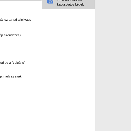
kapcsolatos képek
ához tartsd a jel vagy
ép elrendezés).
sd be a "vulgáris"
p, mely szavak