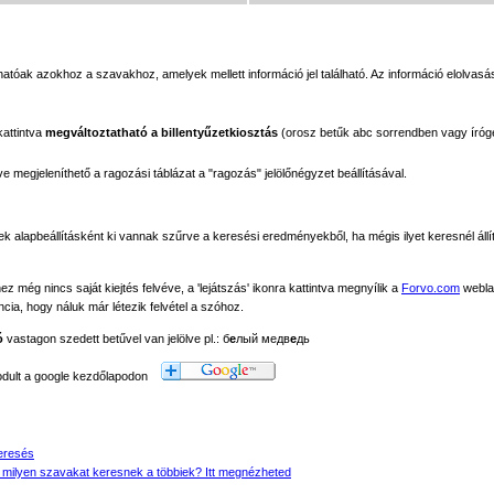
tóak azokhoz a szavakhoz, amelyek mellett információ jel található. Az információ elolvasás
kattintva
megváltoztatható a billentyűzetkiosztás
(orosz betűk abc sorrendben vagy íróg
megjeleníthető a ragozási táblázat a "ragozás" jelölőnégyzet beállításával.
ek alapbeállításként ki vannak szűrve a keresési eredményekből, ha mégis ilyet keresnél állít
még nincs saját kiejtés felvéve, a 'lejátszás' ikonra kattintva megnyílik a
Forvo.com
webla
ancia, hogy náluk már létezik felvétel a szóhoz.
ó
vastagon szedett betűvel van jelölve pl.: б
е
лый медв
е
дь
modult a google kezdőlapodon
eresés
 milyen szavakat keresnek a többiek? Itt megnézheted