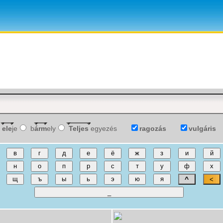
ele
je
b
árm
ely
Teljes
egyezés
ragozás
vulgáris