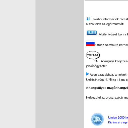
További információk olvasha
a szó fölött az egérmutatót!
A billentyűzet ikonra 
Orosz szavakra keresve 
A vulgáris kifejezés
jelölőnégyzetet.
Azon szavakhoz, amelyekhez 
kiejtését rögzíti. Nincs rá gar
A
hangsúlyos magánhangz
Helyezd el az orosz szótár 
Utolsó 1000 k
Kíváncsi vagy