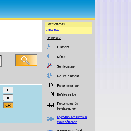
Előzményeim:
a mai nap
Jelölések:
Hímnem
Nőnem
Semlegesnem
Nő- és hímnem
Folyamatos ige
Befejezett ige
Folyamatos és
befejezett ige
Nyelvtani részletek a
Wikiszótárban
A keresett szóval