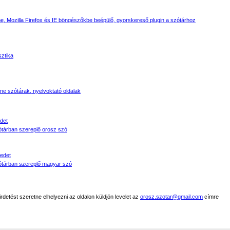
, Mozilla Firefox és IE böngészőkbe beépülő, gyorskereső plugin a szótárhoz
sztika
line szótárak, nyelvoktató oldalak
det
tárban szereplő orosz szó
edet
tárban szereplő magyar szó
detést szeretne elhelyezni az oldalon küldjön levelet az
orosz.szotar@gmail.com
címre