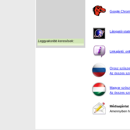
Google Chrome
Látogatói stati
Leggyakoribb keresések:
Linkajánló: on
Orosz szósze
Az összes szó
Magyar szósz
Az összes szó
Médiaajánlat
Amennyiben hir