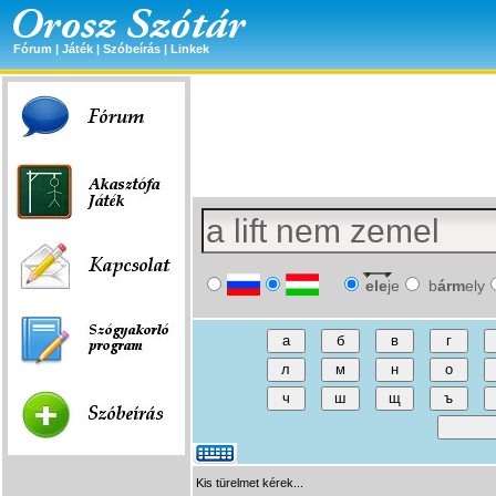
Fórum
|
Játék
|
Szóbeírás
|
Linkek
ele
je
b
árm
ely
Kis türelmet kérek...