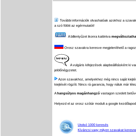
További információk olvashatóak azokhoz a szavakhoz,
a szó fölött az egérmutatót!
A billentyűzet ikonra kattintva
megváltoztatha
Orosz szavakra keresve megjeleníthető a ragozási
A vulgáris kifejezések alapbeállításként ki v
jelölőnégyzetet.
Azon szavakhoz, amelyekhez még nincs saját kiejtés f
kiejtését rögzíti. Nincs rá garancia, hogy náluk már léte
A
hangsúlyos magánhangzó
vastagon szedett betűvel
Helyezd el az orosz szótár modult a google kezdőla
Utolsó 1000 keresés
Kíváncsi vagy milyen szavakat keresne