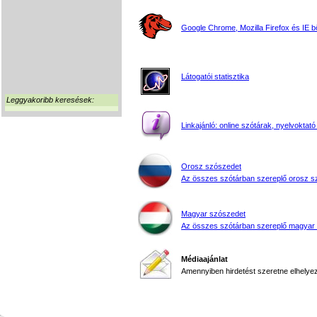
Google Chrome, Mozilla Firefox és IE 
Látogatói statisztika
Leggyakoribb keresések:
Linkajánló: online szótárak, nyelvoktató
Orosz szószedet
Az összes szótárban szereplő orosz s
Magyar szószedet
Az összes szótárban szereplő magyar
Médiaajánlat
Amennyiben hirdetést szeretne elhelyezn