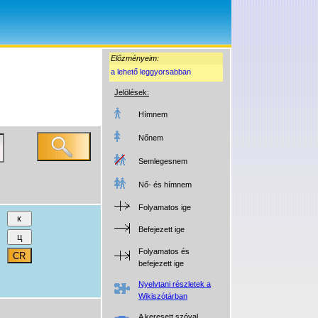
Előzményeim:
a lehető leggyorsabban
Jelölések:
Hímnem
Nőnem
Semlegesnem
Nő- és hímnem
Folyamatos ige
Befejezett ige
Folyamatos és
befejezett ige
Nyelvtani részletek a
Wikiszótárban
A keresett szóval