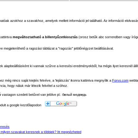
tóak azokhoz a szavakhoz, amelyek mellett információ jel található. Az információ elolvasás
kattintva
megváltoztatható a billentyűzetkiosztás
(orosz betűk abc sorrendben vagy íróg
megjeleníthető a ragozási táblázat a "ragozás" jelölőnégyzet beállításával.
ek alapbeállításként ki vannak szűrve a keresési eredményekből, ha mégis ilyet keresnél állít
még nincs saját kiejtés felvéve, a 'lejátszás' ikonra kattintva megnyílik a
Forvo.com
webla
ancia, hogy náluk már létezik felvétel a szóhoz.
ó
vastagon szedett betűvel van jelölve pl.: б
е
лый медв
е
дь
modult a google kezdőlapodon
eresés
 milyen szavakat keresnek a többiek? Itt megnézheted