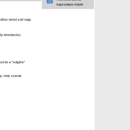
kapcsolatos képek
ához tartsd a jel vagy
ép elrendezés).
sd be a "vulgáris"
p, mely szavak