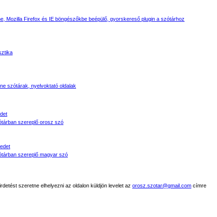
, Mozilla Firefox és IE böngészőkbe beépülő, gyorskereső plugin a szótárhoz
sztika
line szótárak, nyelvoktató oldalak
det
tárban szereplő orosz szó
edet
tárban szereplő magyar szó
detést szeretne elhelyezni az oldalon küldjön levelet az
orosz.szotar@gmail.com
címre