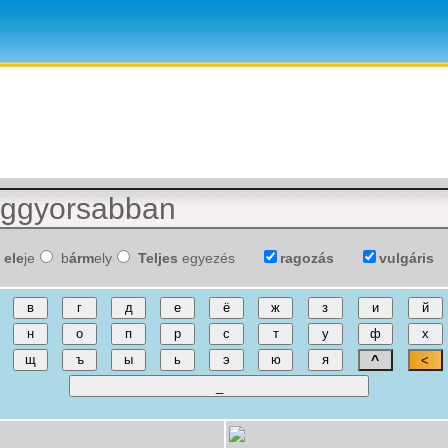
ele
je
b
árm
ely
Teljes
egyezés
ragozás
vulgáris