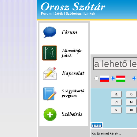
Fórum
|
Játék
|
Szóbeírás
|
Linkek
Kis türelmet kérek...