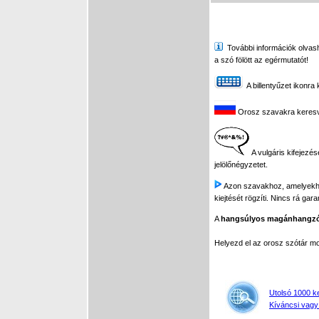
További információk olvasha
a szó fölött az egérmutatót!
A billentyűzet ikonra 
Orosz szavakra keresve 
A vulgáris kifejezés
jelölőnégyzetet.
Azon szavakhoz, amelyekhez 
kiejtését rögzíti. Nincs rá gar
A
hangsúlyos magánhangz
Helyezd el az orosz szótár 
Utolsó 1000 k
Kíváncsi vagy