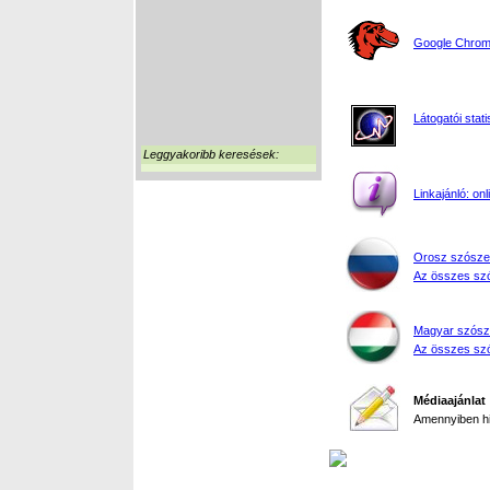
Google Chrome
Látogatói stati
Leggyakoribb keresések:
Linkajánló: on
Orosz szósze
Az összes szó
Magyar szósz
Az összes szó
Médiaajánlat
Amennyiben hir