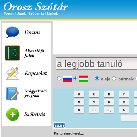
Fórum
|
Játék
|
Szóbeírás
|
Linkek
ele
je
b
árm
ely
Kis türelmet kérek...