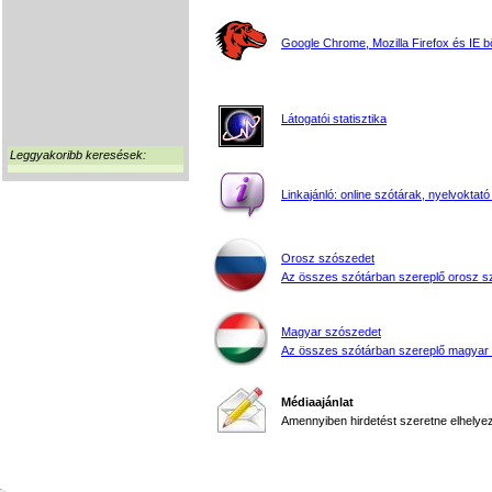
Google Chrome, Mozilla Firefox és IE 
Látogatói statisztika
Leggyakoribb keresések:
Linkajánló: online szótárak, nyelvoktató
Orosz szószedet
Az összes szótárban szereplő orosz s
Magyar szószedet
Az összes szótárban szereplő magyar
Médiaajánlat
Amennyiben hirdetést szeretne elhelyezn