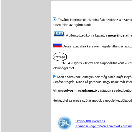
További információk olvashatóak azokhoz a szavakhoz,
a szó fölött az egérmutatót!
A billentyűzet ikonra kattintva
megváltoztatha
Orosz szavakra keresve megjeleníthető a ragozási
A vulgáris kifejezések alapbeállításként ki v
jelölőnégyzetet.
Azon szavakhoz, amelyekhez még nincs saját kiejtés f
kiejtését rögzíti. Nincs rá garancia, hogy náluk már léte
A
hangsúlyos magánhangzó
vastagon szedett betűvel
Helyezd el az orosz szótár modult a google kezdőla
Utolsó 1000 keresés
Kíváncsi vagy milyen szavakat keresne