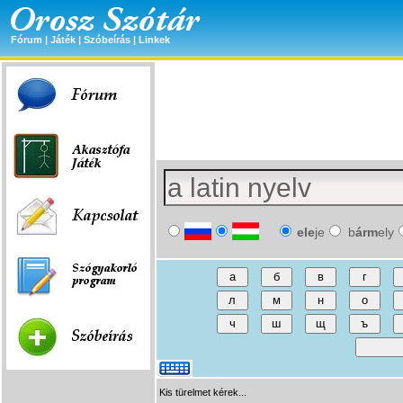
Fórum
|
Játék
|
Szóbeírás
|
Linkek
ele
je
b
árm
ely
Kis türelmet kérek...