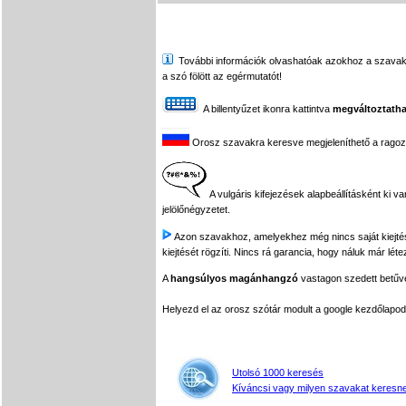
További információk olvashatóak azokhoz a szavakhoz,
a szó fölött az egérmutatót!
A billentyűzet ikonra kattintva
megváltoztatha
Orosz szavakra keresve megjeleníthető a ragozási
A vulgáris kifejezések alapbeállításként ki v
jelölőnégyzetet.
Azon szavakhoz, amelyekhez még nincs saját kiejtés f
kiejtését rögzíti. Nincs rá garancia, hogy náluk már léte
A
hangsúlyos magánhangzó
vastagon szedett betűvel
Helyezd el az orosz szótár modult a google kezdőla
Utolsó 1000 keresés
Kíváncsi vagy milyen szavakat keresne