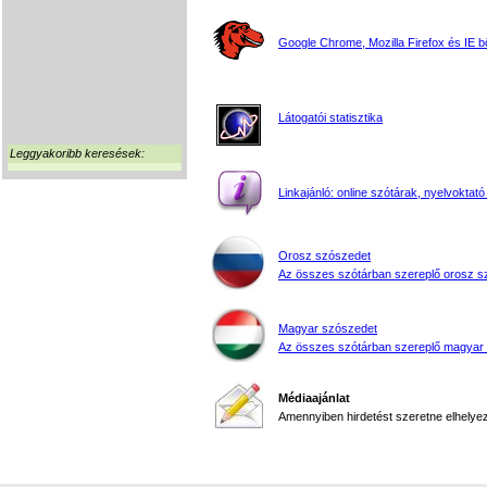
Google Chrome, Mozilla Firefox és IE 
Látogatói statisztika
Leggyakoribb keresések:
Linkajánló: online szótárak, nyelvoktató
Orosz szószedet
Az összes szótárban szereplő orosz s
Magyar szószedet
Az összes szótárban szereplő magyar
Médiaajánlat
Amennyiben hirdetést szeretne elhelyezn