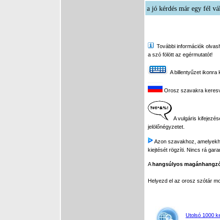
a jó kérdés már egy fél vá
További információk olvasha
a szó fölött az egérmutatót!
A billentyűzet ikonra 
Orosz szavakra keresve 
A vulgáris kifejezés
jelölőnégyzetet.
Azon szavakhoz, amelyekhez 
kiejtését rögzíti. Nincs rá gar
A
hangsúlyos magánhangz
Helyezd el az orosz szótár 
Utolsó 1000 k