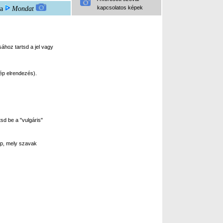
kapcsolatos képek
а
Mondat
ához tartsd a jel vagy
ép elrendezés).
sd be a "vulgáris"
p, mely szavak