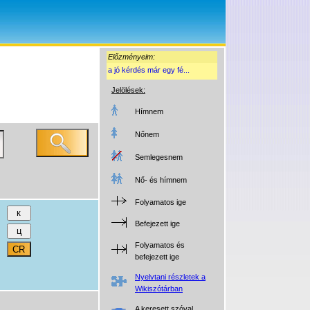
Előzményeim:
a jó kérdés már egy fé...
Jelölések:
Hímnem
Nőnem
Semlegesnem
Nő- és hímnem
Folyamatos ige
Befejezett ige
Folyamatos és
befejezett ige
Nyelvtani részletek a
Wikiszótárban
A keresett szóval