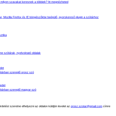
 milyen szavakat keresnek a többiek? Itt megnézheted
, Mozilla Firefox és IE böngészőkbe beépülő, gyorskereső plugin a szótárhoz
sztika
line szótárak, nyelvoktató oldalak
det
tárban szereplő orosz szó
edet
tárban szereplő magyar szó
detést szeretne elhelyezni az oldalon küldjön levelet az
orosz.szotar@gmail.com
címre