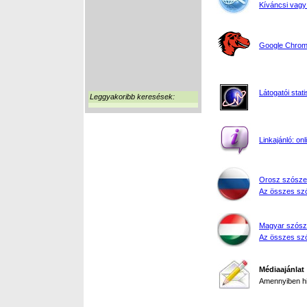
Kíváncsi vagy
Google Chrome
Látogatói stati
Leggyakoribb keresések:
Linkajánló: on
Orosz szósze
Az összes szó
Magyar szósz
Az összes szó
Médiaajánlat
Amennyiben hir