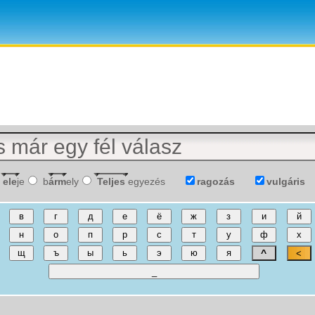
ele
je
b
árm
ely
Teljes
egyezés
ragozás
vulgáris