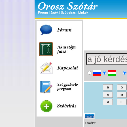
Fórum
|
Játék
|
Szóbeírás
|
Linkek
1 találat: