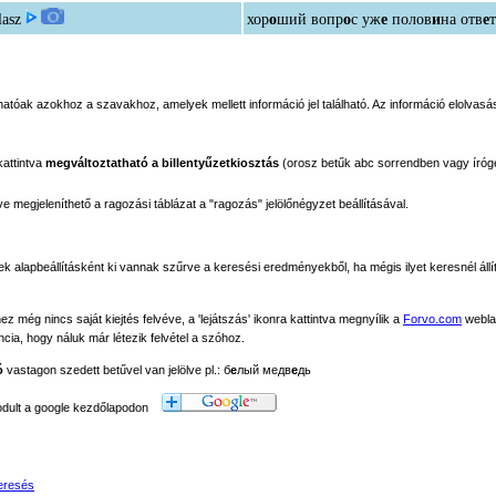
lasz
хор
о
ший вопр
о
с уж
е
полов
и
на отв
е
т
tóak azokhoz a szavakhoz, amelyek mellett információ jel található. Az információ elolvasás
kattintva
megváltoztatható a billentyűzetkiosztás
(orosz betűk abc sorrendben vagy íróg
megjeleníthető a ragozási táblázat a "ragozás" jelölőnégyzet beállításával.
ek alapbeállításként ki vannak szűrve a keresési eredményekből, ha mégis ilyet keresnél állít
még nincs saját kiejtés felvéve, a 'lejátszás' ikonra kattintva megnyílik a
Forvo.com
webla
ancia, hogy náluk már létezik felvétel a szóhoz.
ó
vastagon szedett betűvel van jelölve pl.: б
е
лый медв
е
дь
modult a google kezdőlapodon
eresés