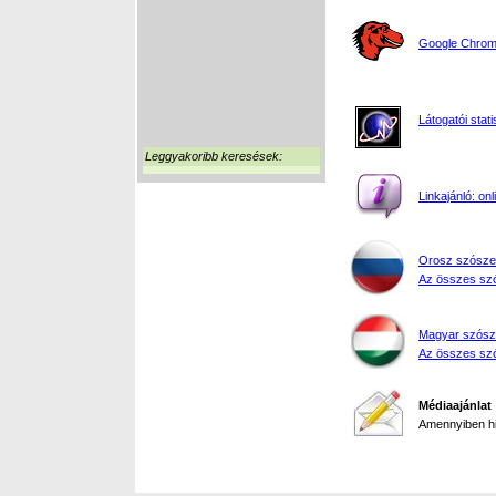
Google Chrome
Látogatói stati
Leggyakoribb keresések:
Linkajánló: on
Orosz szósze
Az összes szó
Magyar szósz
Az összes szó
Médiaajánlat
Amennyiben hir