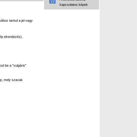
kapcsolatos képek
ához tartsd a jel vagy
ép elrendezés).
sd be a "vulgáris"
p, mely szavak