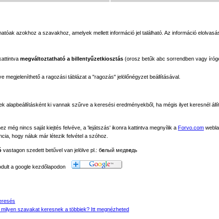
tóak azokhoz a szavakhoz, amelyek mellett információ jel található. Az információ elolvasás
kattintva
megváltoztatható a billentyűzetkiosztás
(orosz betűk abc sorrendben vagy íróg
megjeleníthető a ragozási táblázat a "ragozás" jelölőnégyzet beállításával.
ek alapbeállításként ki vannak szűrve a keresési eredményekből, ha mégis ilyet keresnél állít
még nincs saját kiejtés felvéve, a 'lejátszás' ikonra kattintva megnyílik a
Forvo.com
webla
ancia, hogy náluk már létezik felvétel a szóhoz.
ó
vastagon szedett betűvel van jelölve pl.: б
е
лый медв
е
дь
modult a google kezdőlapodon
eresés
 milyen szavakat keresnek a többiek? Itt megnézheted