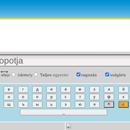
ele
je
b
árm
ely
Teljes
egyezés
ragozás
vulgáris