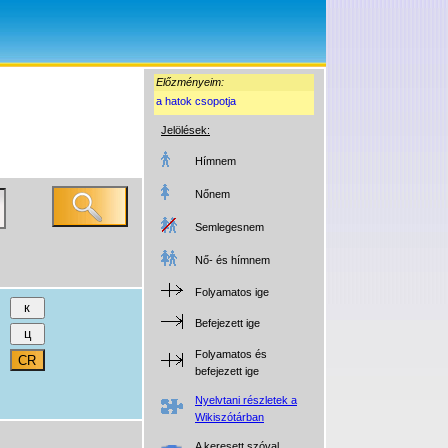
Előzményeim:
a hatok csopotja
Jelölések:
Hímnem
Nőnem
Semlegesnem
Nő- és hímnem
Folyamatos ige
Befejezett ige
Folyamatos és
befejezett ige
Nyelvtani részletek a
Wikiszótárban
A keresett szóval