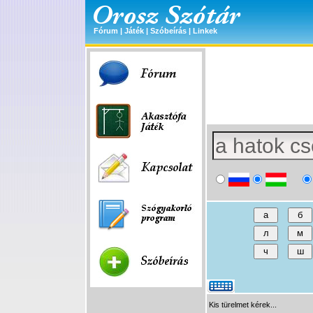
Fórum
|
Játék
|
Szóbeírás
|
Linkek
Kis türelmet kérek...