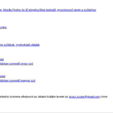
, Mozilla Firefox és IE böngészőkbe beépülő, gyorskereső plugin a szótárhoz
sztika
line szótárak, nyelvoktató oldalak
det
tárban szereplő orosz szó
edet
tárban szereplő magyar szó
detést szeretne elhelyezni az oldalon küldjön levelet az
orosz.szotar@gmail.com
címre