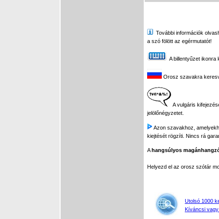
További információk olvasha
a szó fölött az egérmutatót!
A billentyűzet ikonra 
Orosz szavakra keresve 
A vulgáris kifejezés
jelölőnégyzetet.
Azon szavakhoz, amelyekhez 
kiejtését rögzíti. Nincs rá gar
A
hangsúlyos magánhangz
Helyezd el az orosz szótár 
Utolsó 1000 k
Kíváncsi vagy