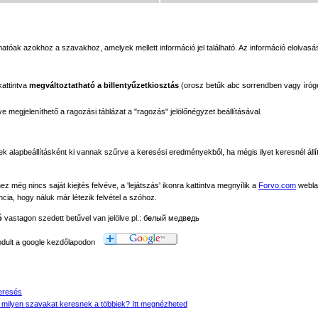
tóak azokhoz a szavakhoz, amelyek mellett információ jel található. Az információ elolvasás
kattintva
megváltoztatható a billentyűzetkiosztás
(orosz betűk abc sorrendben vagy íróg
megjeleníthető a ragozási táblázat a "ragozás" jelölőnégyzet beállításával.
ek alapbeállításként ki vannak szűrve a keresési eredményekből, ha mégis ilyet keresnél állít
még nincs saját kiejtés felvéve, a 'lejátszás' ikonra kattintva megnyílik a
Forvo.com
webla
ancia, hogy náluk már létezik felvétel a szóhoz.
ó
vastagon szedett betűvel van jelölve pl.: б
е
лый медв
е
дь
modult a google kezdőlapodon
eresés
 milyen szavakat keresnek a többiek? Itt megnézheted