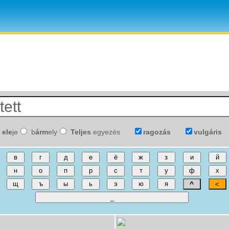
ele
je
b
árm
ely
Teljes
egyezés
ragozás
vulgáris