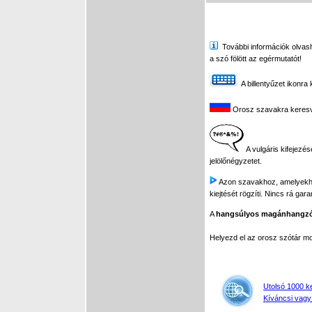
További információk olvasha
a szó fölött az egérmutatót!
A billentyűzet ikonra 
Orosz szavakra keresve 
A vulgáris kifejezés
jelölőnégyzetet.
Azon szavakhoz, amelyekhez 
kiejtését rögzíti. Nincs rá gar
A
hangsúlyos magánhangz
Helyezd el az orosz szótár 
Utolsó 1000 k
Kíváncsi vagy