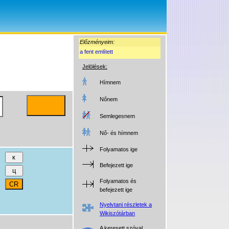
Előzményeim:
a fent említett
Jelölések:
Hímnem
Nőnem
Semlegesnem
Nő- és hímnem
Folyamatos ige
Befejezett ige
Folyamatos és
befejezett ige
Nyelvtani részletek a
Wikiszótárban
A keresett szóval