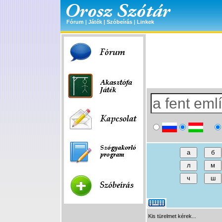
Fórum
|
Játék
|
Szóbeírás
|
Linkek
Kis türelmet kérek...