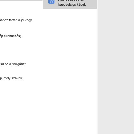
kapcsolatos képek
ához tartsd a jel vagy
ép elrendezés).
sd be a "vulgáris"
p, mely szavak