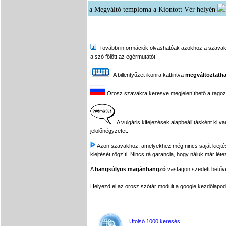
a Megváltó temploma a Kiontott Vér helyén
További információk olvashatóak azokhoz a szavakhoz,
a szó fölött az egérmutatót!
A billentyűzet ikonra kattintva
megváltoztatha
Orosz szavakra keresve megjeleníthető a ragozási
A vulgáris kifejezések alapbeállításként ki v
jelölőnégyzetet.
Azon szavakhoz, amelyekhez még nincs saját kiejtés f
kiejtését rögzíti. Nincs rá garancia, hogy náluk már léte
A
hangsúlyos magánhangzó
vastagon szedett betűvel
Helyezd el az orosz szótár modult a google kezdőla
Utolsó 1000 keresés