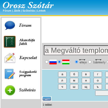
Fórum
|
Játék
|
Szóbeírás
|
Linkek
ele
je
b
árm
ely
1 találat: