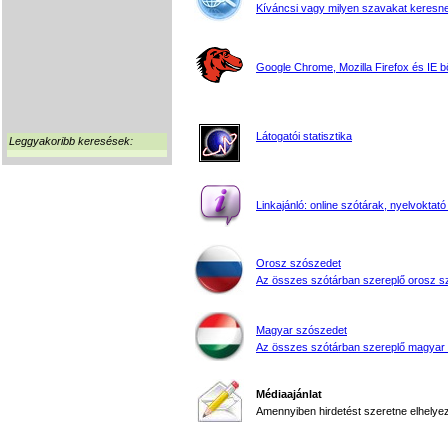
Kíváncsi vagy milyen szavakat keresne
Google Chrome, Mozilla Firefox és IE 
Látogatói statisztika
Leggyakoribb keresések:
Linkajánló: online szótárak, nyelvoktató
Orosz szószedet
Az összes szótárban szereplő orosz s
Magyar szószedet
Az összes szótárban szereplő magyar
Médiaajánlat
Amennyiben hirdetést szeretne elhelyezn