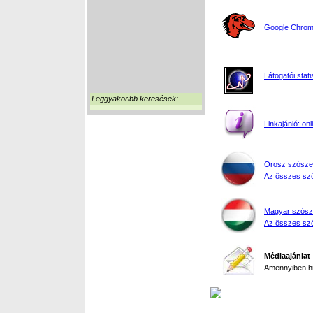
Google Chrome
Látogatói stati
Leggyakoribb keresések:
Linkajánló: on
Orosz szósze
Az összes szó
Magyar szósz
Az összes szó
Médiaajánlat
Amennyiben hir