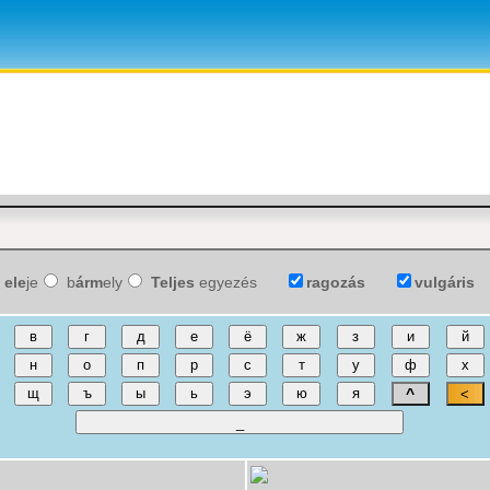
ele
je
b
árm
ely
Teljes
egyezés
ragozás
vulgáris