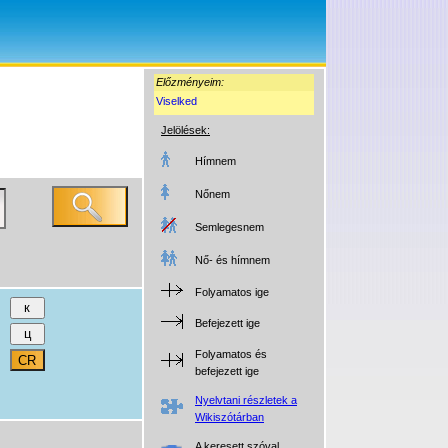
Előzményeim:
Viselked
Jelölések:
Hímnem
Nőnem
Semlegesnem
Nő- és hímnem
Folyamatos ige
Befejezett ige
Folyamatos és
befejezett ige
Nyelvtani részletek a
Wikiszótárban
A keresett szóval