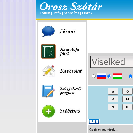
Fórum
|
Játék
|
Szóbeírás
|
Linkek
Kis türelmet kérek...