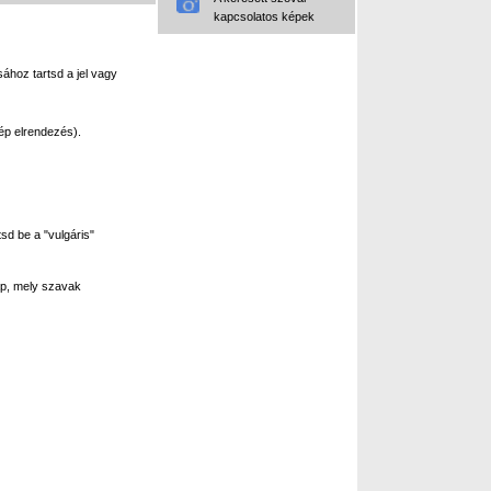
kapcsolatos képek
ához tartsd a jel vagy
ép elrendezés).
sd be a "vulgáris"
p, mely szavak