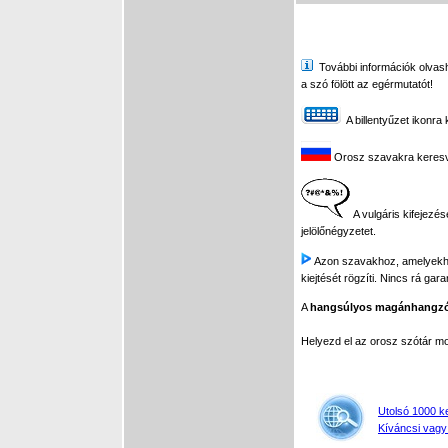
További információk olvasha
a szó fölött az egérmutatót!
A billentyűzet ikonra 
Orosz szavakra keresve 
A vulgáris kifejezés
jelölőnégyzetet.
Azon szavakhoz, amelyekhez 
kiejtését rögzíti. Nincs rá gar
A
hangsúlyos magánhangz
Helyezd el az orosz szótár 
Utolsó 1000 k
Kíváncsi vagy