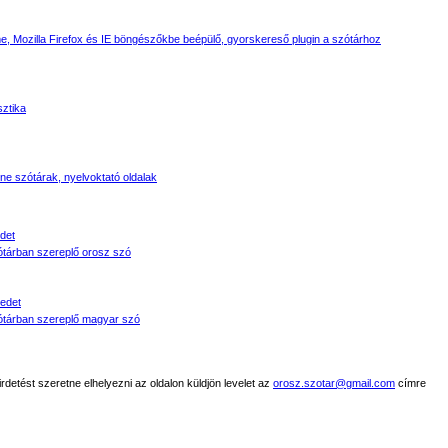
, Mozilla Firefox és IE böngészőkbe beépülő, gyorskereső plugin a szótárhoz
sztika
line szótárak, nyelvoktató oldalak
det
tárban szereplő orosz szó
edet
tárban szereplő magyar szó
detést szeretne elhelyezni az oldalon küldjön levelet az
orosz.szotar@gmail.com
címre