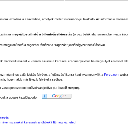
tóak azokhoz a szavakhoz, amelyek mellett információ jel található. Az információ elolvasás
kattintva
megváltoztatható a billentyűzetkiosztás
(orosz betűk abc sorrendben vagy íróg
megjeleníthető a ragozási táblázat a "ragozás" jelölőnégyzet beállításával.
ek alapbeállításként ki vannak szűrve a keresési eredményekből, ha mégis ilyet keresnél állít
még nincs saját kiejtés felvéve, a 'lejátszás' ikonra kattintva megnyílik a
Forvo.com
webla
ancia, hogy náluk már létezik felvétel a szóhoz.
ó
vastagon szedett betűvel van jelölve pl.: б
е
лый медв
е
дь
modult a google kezdőlapodon
eresés
 milyen szavakat keresnek a többiek? Itt megnézheted