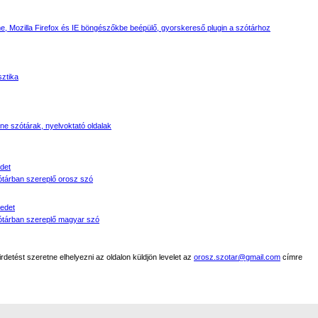
, Mozilla Firefox és IE böngészőkbe beépülő, gyorskereső plugin a szótárhoz
sztika
line szótárak, nyelvoktató oldalak
det
tárban szereplő orosz szó
edet
tárban szereplő magyar szó
detést szeretne elhelyezni az oldalon küldjön levelet az
orosz.szotar@gmail.com
címre