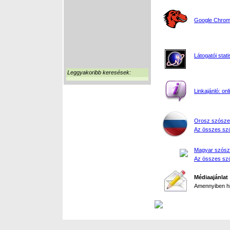
Google Chrome
Látogatói stati
Leggyakoribb keresések:
Linkajánló: on
Orosz szósze
Az összes szó
Magyar szósz
Az összes szó
Médiaajánlat
Amennyiben hir