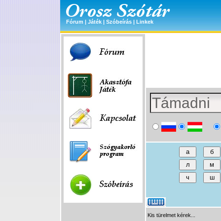
Fórum
|
Játék
|
Szóbeírás
|
Linkek
Kis türelmet kérek...