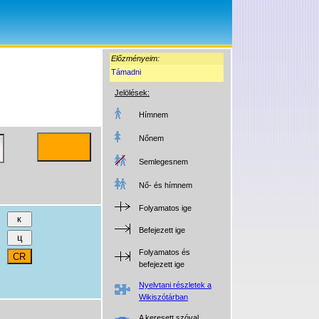
Előzményeim:
Támadni
Jelölések:
Hímnem
Nőnem
Semlegesnem
Nő- és hímnem
Folyamatos ige
Befejezett ige
Folyamatos és
befejezett ige
Nyelvtani részletek a
Wikiszótárban
A keresett szóval