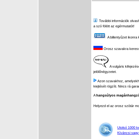
További információk olvasha
a szó fölött az egérmutatót!
A billentyűzet ikonra 
Orosz szavakra keresve 
A vulgáris kifejezés
jelölőnégyzetet.
Azon szavakhoz, amelyekhez 
kiejtését rögzíti. Nincs rá gar
A
hangsúlyos magánhangz
Helyezd el az orosz szótár 
Utolsó 1000 k
Kíváncsi vagy