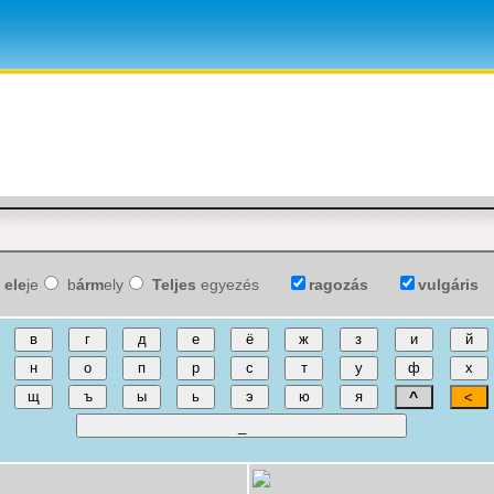
ele
je
b
árm
ely
Teljes
egyezés
ragozás
vulgáris