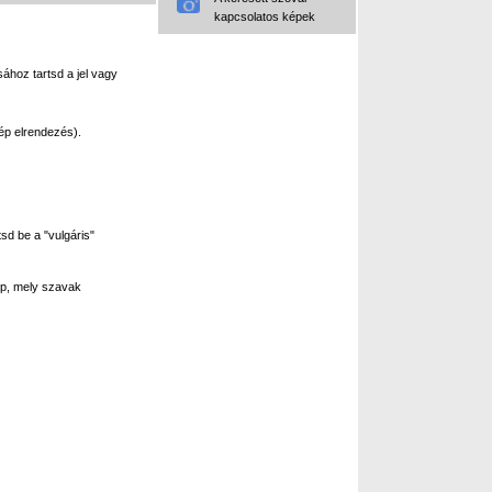
kapcsolatos képek
ához tartsd a jel vagy
ép elrendezés).
sd be a "vulgáris"
p, mely szavak