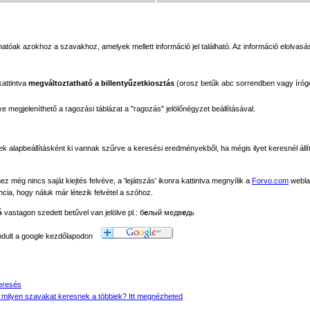
tóak azokhoz a szavakhoz, amelyek mellett információ jel található. Az információ elolvasás
kattintva
megváltoztatható a billentyűzetkiosztás
(orosz betűk abc sorrendben vagy íróg
megjeleníthető a ragozási táblázat a "ragozás" jelölőnégyzet beállításával.
ek alapbeállításként ki vannak szűrve a keresési eredményekből, ha mégis ilyet keresnél állít
még nincs saját kiejtés felvéve, a 'lejátszás' ikonra kattintva megnyílik a
Forvo.com
webla
ancia, hogy náluk már létezik felvétel a szóhoz.
ó
vastagon szedett betűvel van jelölve pl.: б
е
лый медв
е
дь
modult a google kezdőlapodon
eresés
 milyen szavakat keresnek a többiek? Itt megnézheted