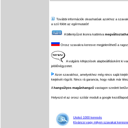
További információk olvashatóak azokhoz a szavakhoz,
a szó fölött az egérmutatót!
A billentyűzet ikonra kattintva
megváltoztatha
Orosz szavakra keresve megjeleníthető a ragozási
A vulgáris kifejezések alapbeállításként ki v
jelölőnégyzetet.
Azon szavakhoz, amelyekhez még nincs saját kiejtés f
kiejtését rögzíti. Nincs rá garancia, hogy náluk már léte
A
hangsúlyos magánhangzó
vastagon szedett betűvel
Helyezd el az orosz szótár modult a google kezdőla
Utolsó 1000 keresés
Kíváncsi vagy milyen szavakat keresne