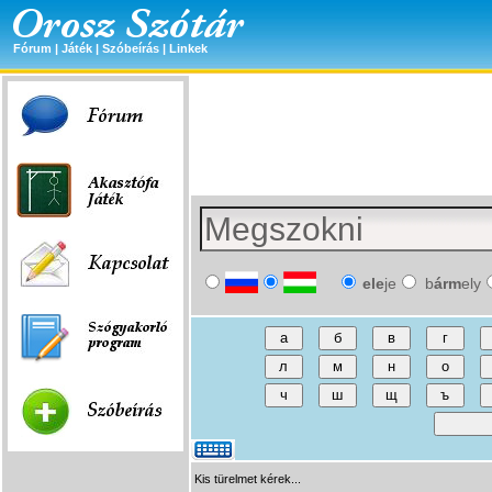
Fórum
|
Játék
|
Szóbeírás
|
Linkek
ele
je
b
árm
ely
Kis türelmet kérek...