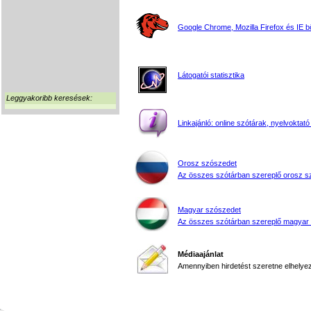
Google Chrome, Mozilla Firefox és IE 
Látogatói statisztika
Leggyakoribb keresések:
Linkajánló: online szótárak, nyelvoktató
Orosz szószedet
Az összes szótárban szereplő orosz s
Magyar szószedet
Az összes szótárban szereplő magyar
Médiaajánlat
Amennyiben hirdetést szeretne elhelyezn