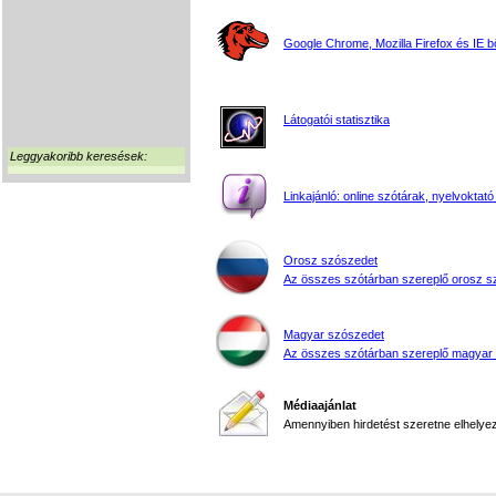
Google Chrome, Mozilla Firefox és IE 
Látogatói statisztika
Leggyakoribb keresések:
Linkajánló: online szótárak, nyelvoktató
Orosz szószedet
Az összes szótárban szereplő orosz s
Magyar szószedet
Az összes szótárban szereplő magyar
Médiaajánlat
Amennyiben hirdetést szeretne elhelyezn