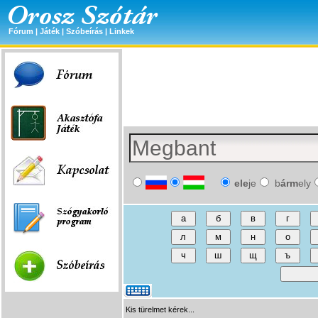
Fórum
|
Játék
|
Szóbeírás
|
Linkek
ele
je
b
árm
ely
Kis türelmet kérek...