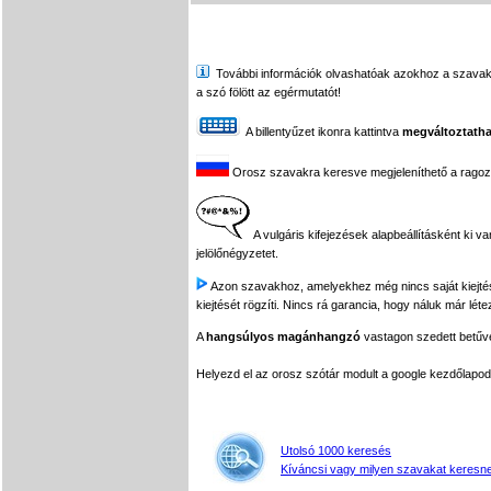
További információk olvashatóak azokhoz a szavakhoz,
a szó fölött az egérmutatót!
A billentyűzet ikonra kattintva
megváltoztatha
Orosz szavakra keresve megjeleníthető a ragozási
A vulgáris kifejezések alapbeállításként ki v
jelölőnégyzetet.
Azon szavakhoz, amelyekhez még nincs saját kiejtés f
kiejtését rögzíti. Nincs rá garancia, hogy náluk már léte
A
hangsúlyos magánhangzó
vastagon szedett betűvel
Helyezd el az orosz szótár modult a google kezdőla
Utolsó 1000 keresés
Kíváncsi vagy milyen szavakat keresne