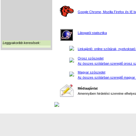
Google Chrome, Mozilla Firefox és IE 
Látogatói statisztika
Leggyakoribb keresések:
Linkajánló: online szótárak, nyelvoktató
Orosz szószedet
Az összes szótárban szereplő orosz s
Magyar szószedet
Az összes szótárban szereplő magyar
Médiaajánlat
Amennyiben hirdetést szeretne elhelyezn