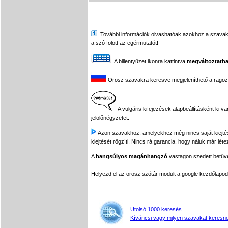
További információk olvashatóak azokhoz a szavakhoz,
a szó fölött az egérmutatót!
A billentyűzet ikonra kattintva
megváltoztatha
Orosz szavakra keresve megjeleníthető a ragozási
A vulgáris kifejezések alapbeállításként ki v
jelölőnégyzetet.
Azon szavakhoz, amelyekhez még nincs saját kiejtés f
kiejtését rögzíti. Nincs rá garancia, hogy náluk már léte
A
hangsúlyos magánhangzó
vastagon szedett betűvel
Helyezd el az orosz szótár modult a google kezdőla
Utolsó 1000 keresés
Kíváncsi vagy milyen szavakat keresne