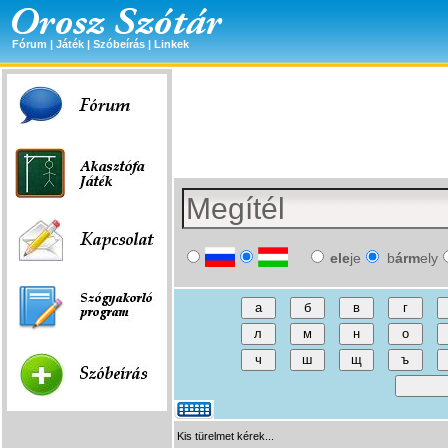
Fórum
|
Játék
|
Szóbeírás
|
Linkek
ele
je
b
árm
ely
Kis türelmet kérek...