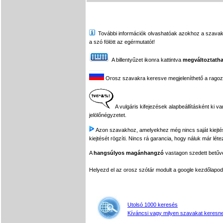
További információk olvashatóak azokhoz a szavakhoz,
a szó fölött az egérmutatót!
A billentyűzet ikonra kattintva
megváltoztatha
Orosz szavakra keresve megjeleníthető a ragozási
A vulgáris kifejezések alapbeállításként ki v
jelölőnégyzetet.
Azon szavakhoz, amelyekhez még nincs saját kiejtés f
kiejtését rögzíti. Nincs rá garancia, hogy náluk már léte
A
hangsúlyos magánhangzó
vastagon szedett betűvel
Helyezd el az orosz szótár modult a google kezdőla
Utolsó 1000 keresés
Kíváncsi vagy milyen szavakat keresne