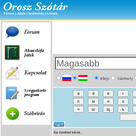
Fórum
|
Játék
|
Szóbeírás
|
Linkek
ele
je
b
árm
ely
Kis türelmet kérek...