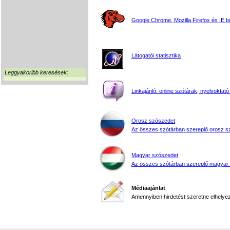
Google Chrome, Mozilla Firefox és IE 
Látogatói statisztika
Leggyakoribb keresések:
Linkajánló: online szótárak, nyelvoktató
Orosz szószedet
Az összes szótárban szereplő orosz s
Magyar szószedet
Az összes szótárban szereplő magyar
Médiaajánlat
Amennyiben hirdetést szeretne elhelyezn