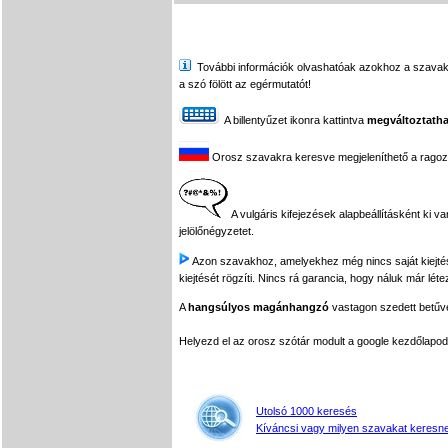
További információk olvashatóak azokhoz a szavakhoz,
a szó fölött az egérmutatót!
A billentyűzet ikonra kattintva
megváltoztatha
Orosz szavakra keresve megjeleníthető a ragozási
A vulgáris kifejezések alapbeállításként ki v
jelölőnégyzetet.
Azon szavakhoz, amelyekhez még nincs saját kiejtés f
kiejtését rögzíti. Nincs rá garancia, hogy náluk már léte
A
hangsúlyos magánhangzó
vastagon szedett betűvel
Helyezd el az orosz szótár modult a google kezdőla
Utolsó 1000 keresés
Kíváncsi vagy milyen szavakat keresne