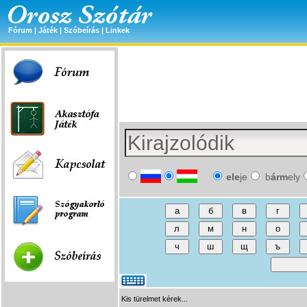
Fórum
|
Játék
|
Szóbeírás
|
Linkek
ele
je
b
árm
ely
Kis türelmet kérek...