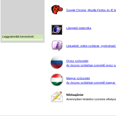
Google Chrome, Mozilla Firefox és IE 
Látogatói statisztika
Leggyakoribb keresések:
Linkajánló: online szótárak, nyelvoktató
Orosz szószedet
Az összes szótárban szereplő orosz s
Magyar szószedet
Az összes szótárban szereplő magyar
Médiaajánlat
Amennyiben hirdetést szeretne elhelyezn