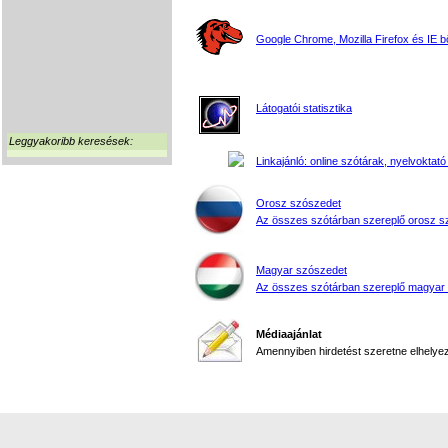
Google Chrome, Mozilla Firefox és IE 
Látogatói statisztika
Leggyakoribb keresések:
Linkajánló: online szótárak, nyelvoktató
Orosz szószedet
Az összes szótárban szereplő orosz s
Magyar szószedet
Az összes szótárban szereplő magyar
Médiaajánlat
Amennyiben hirdetést szeretne elhelyezn