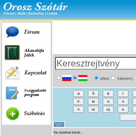
Fórum
|
Játék
|
Szóbeírás
|
Linkek
ele
je
b
árm
ely
Kis türelmet kérek...