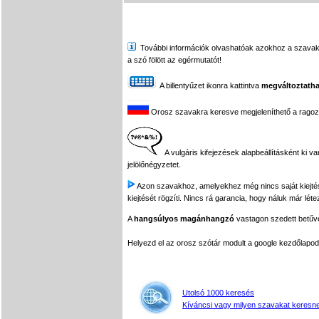
További információk olvashatóak azokhoz a szavakhoz,
a szó fölött az egérmutatót!
A billentyűzet ikonra kattintva
megváltoztatha
Orosz szavakra keresve megjeleníthető a ragozási
A vulgáris kifejezések alapbeállításként ki v
jelölőnégyzetet.
Azon szavakhoz, amelyekhez még nincs saját kiejtés f
kiejtését rögzíti. Nincs rá garancia, hogy náluk már léte
A
hangsúlyos magánhangzó
vastagon szedett betűvel
Helyezd el az orosz szótár modult a google kezdőla
Utolsó 1000 keresés
Kíváncsi vagy milyen szavakat keresne