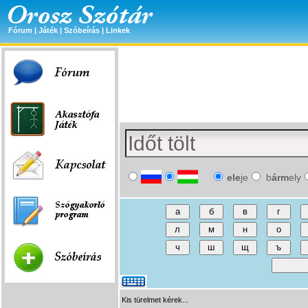
Fórum
|
Játék
|
Szóbeírás
|
Linkek
ele
je
b
árm
ely
Kis türelmet kérek...