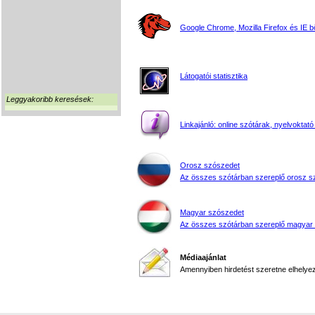
Google Chrome, Mozilla Firefox és IE 
Látogatói statisztika
Leggyakoribb keresések:
Linkajánló: online szótárak, nyelvoktató
Orosz szószedet
Az összes szótárban szereplő orosz s
Magyar szószedet
Az összes szótárban szereplő magyar
Médiaajánlat
Amennyiben hirdetést szeretne elhelyezn