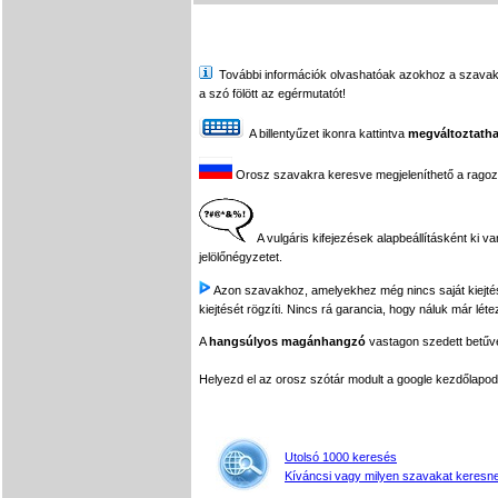
További információk olvashatóak azokhoz a szavakhoz,
a szó fölött az egérmutatót!
A billentyűzet ikonra kattintva
megváltoztatha
Orosz szavakra keresve megjeleníthető a ragozási
A vulgáris kifejezések alapbeállításként ki v
jelölőnégyzetet.
Azon szavakhoz, amelyekhez még nincs saját kiejtés f
kiejtését rögzíti. Nincs rá garancia, hogy náluk már léte
A
hangsúlyos magánhangzó
vastagon szedett betűvel
Helyezd el az orosz szótár modult a google kezdőla
Utolsó 1000 keresés
Kíváncsi vagy milyen szavakat keresne