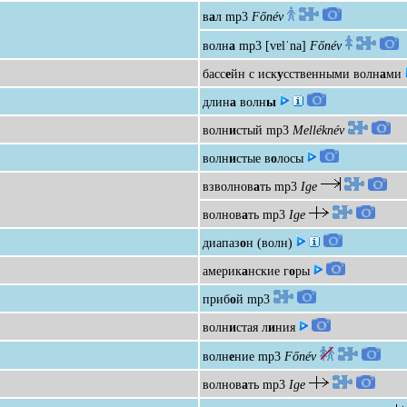
в
а
л
mp3
Főnév
волн
а
mp3
[vɐlˈna]
Főnév
басс
е
йн с иск
у
сственными волн
а
ми
длин
а
волн
ы
волн
и
стый
mp3
Melléknév
волн
и
стые в
о
лосы
взволнов
а
ть
mp3
Ige
волнов
а
ть
mp3
Ige
диапаз
о
н (волн)
америк
а
нские г
о
ры
приб
о
й
mp3
волн
и
стая л
и
ния
волн
е
ние
mp3
Főnév
волнов
а
ть
mp3
Ige