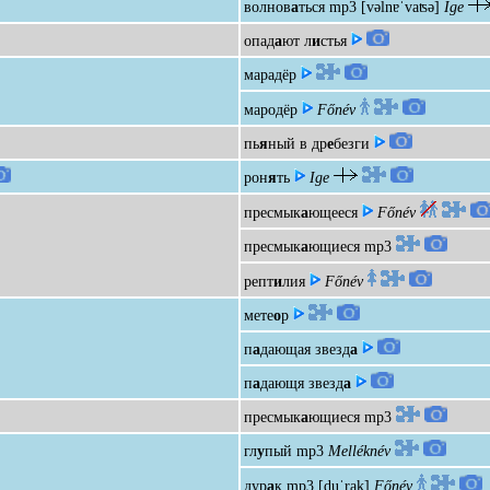
волнов
а
ться
mp3
[vəlnɐˈvaʦə]
Ige
опад
а
ют л
и
стья
марадёр
мародёр
Főnév
пь
я
ный в др
е
безги
рон
я
ть
Ige
пресмык
а
ющееся
Főnév
пресмык
а
ющиеся
mp3
репт
и
лия
Főnév
мете
о
р
п
а
дающая звезд
а
п
а
дающя звезд
а
пресмык
а
ющиеся
mp3
гл
у
пый
mp3
Melléknév
дур
а
к
mp3
[duˈrak]
Főnév