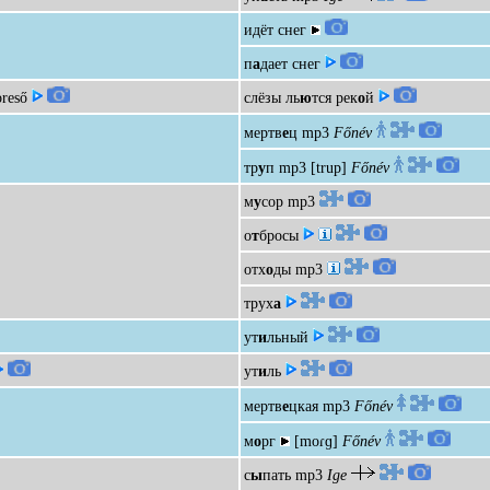
идёт снег
п
а
дает снег
oreső
слёзы ль
ю
тся рек
о
й
мертв
е
ц
mp3
Főnév
тр
у
п
mp3
[trup]
Főnév
м
у
сор
mp3
о
т
бросы
отх
о
ды
mp3
трух
а
ут
и
льный
ут
и
ль
мертв
е
цкая
mp3
Főnév
м
о
рг
[moɾɡ]
Főnév
с
ы
пать
mp3
Ige