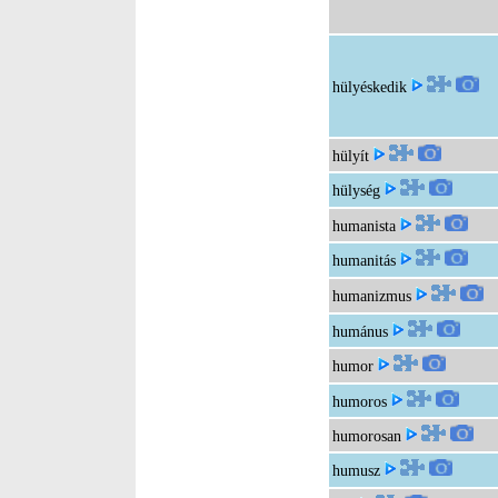
hülyéskedik
hülyít
hülység
humanista
humanitás
humanizmus
humánus
humor
humoros
humorosan
humusz