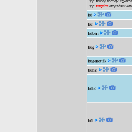
Tipp: próbálj 'bármely' egyező
Tipp:
vulgáris
kifejezések kere
hű
hű!
hűbéri
húg
hugenották
húha!
hűhó
hűl