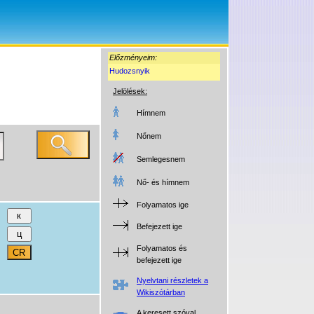
Előzményeim:
Hudozsnyik
Jelölések:
Hímnem
Nőnem
Semlegesnem
Nő- és hímnem
Folyamatos ige
Befejezett ige
Folyamatos és
befejezett ige
Nyelvtani részletek a
Wikiszótárban
A keresett szóval