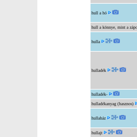
hull a hó
hull a könnye, mint a záp
hulla
hulladék
hulladék-
hulladékanyag (hasznos)
hullaház
hullajt