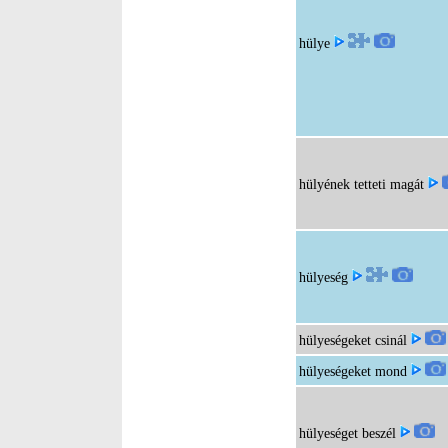
hülye
hülyének tetteti magát
hülyeség
hülyeségeket csinál
hülyeségeket mond
hülyeséget beszél