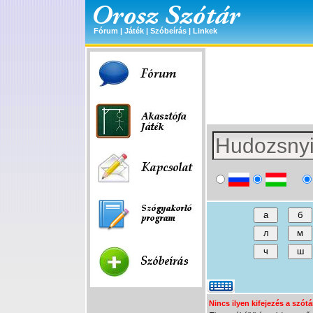
Fórum
|
Játék
|
Szóbeírás
|
Linkek
Nincs ilyen kifejezés a szótá