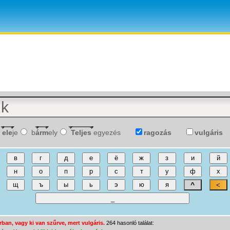
ele
je
b
árm
ely
Teljes
egyezés
ragozás
vulgáris
rban, vagy ki van szűrve, mert vulgáris.
264 hasonló találat: