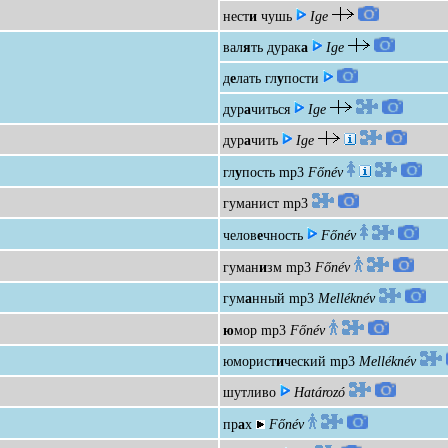
нест
и
чушь
Ige
вал
я
ть дурак
а
Ige
д
е
лать гл
у
пости
дур
а
читься
Ige
дур
а
чить
Ige
гл
у
пость
mp3
Főnév
гуманист
mp3
челов
е
чность
Főnév
гуман
и
зм
mp3
Főnév
гум
а
нный
mp3
Melléknév
ю
мор
mp3
Főnév
юморист
и
ческий
mp3
Melléknév
шутливо
Határozó
пр
а
х
Főnév