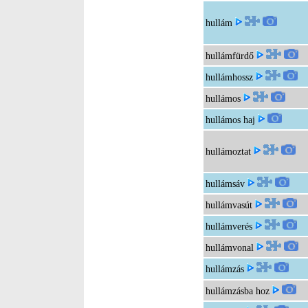
hullám
hullámfürdő
hullámhossz
hullámos
hullámos haj
hullámoztat
hullámsáv
hullámvasút
hullámverés
hullámvonal
hullámzás
hullámzásba hoz