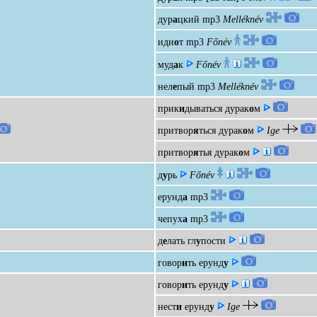
дур
а
цкий
mp3
Melléknév
иди
о
т
mp3
Főnév
муд
а
к
Főnév
нел
е
пый
mp3
Melléknév
прик
и
дываться дурак
о
м
притвор
я
ться дурак
о
м
Ige
притвор
я
тья дурак
о
м
д
у
рь
Főnév
ерунд
а
mp3
чепух
а
mp3
д
е
лать гл
у
пости
говор
и
ть ерунд
у
говор
и
ть ерунд
у
нест
и
ерунд
у
Ige