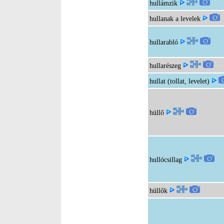
hullámzik
hullanak a levelek
hullarabló
hullarészeg
hullat (tollat, levelet)
hüllő
hullócsillag
hüllők