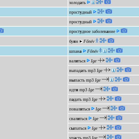
холод
а
ть
прост
у
дный
прост
у
дный
прост
у
дное заболев
а
ние
бу
я
н
Főnév
шпан
а
Főnév
вал
и
ться
Ige
выпад
а
ть
mp3
Ige
в
ы
пасть
mp3
Ige
идт
и
mp3
Ige
п
а
дать
mp3
Ige
повал
и
ться
Ige
свал
и
ться
Ige
с
ы
паться
Ige
уп
а
сть
mp3
Ige