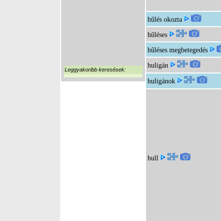
hűlés okozta
hűléses
hűléses megbetegedés
huligán
Leggyakoribb keresések:
huligánok
hull