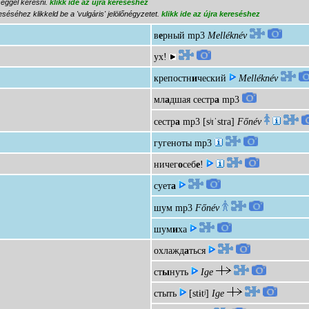
séggel keresni.
klikk ide az újra kereséshez
séséhez klikkeld be a 'vulgáris' jelölőnégyzetet.
klikk ide az újra kereséshez
в
е
рный
mp3
Melléknév
ух!
крепостн
и
ческий
Melléknév
мл
а
дшая сестр
а
mp3
сестр
а
mp3
[sʲɪˈstra]
Főnév
гугеноты
mp3
ничег
о
себ
е
!
сует
а
шум
mp3
Főnév
шум
и
ха
охлажд
а
ться
ст
ы
нуть
Ige
стыть
[stɨtʲ]
Ige