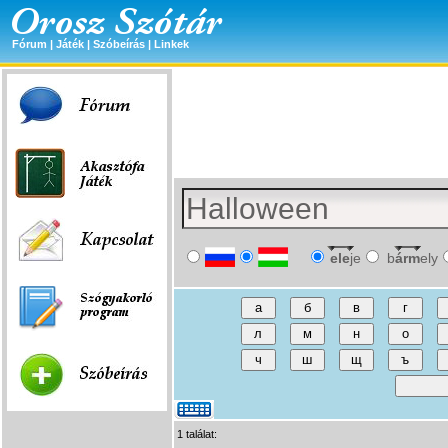
Fórum
|
Játék
|
Szóbeírás
|
Linkek
ele
je
b
árm
ely
1 találat: