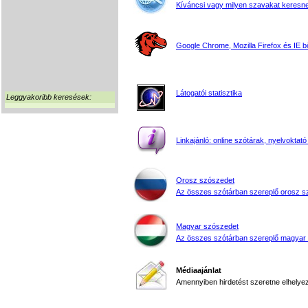
Kíváncsi vagy milyen szavakat keresne
Google Chrome, Mozilla Firefox és IE 
Látogatói statisztika
Leggyakoribb keresések:
Linkajánló: online szótárak, nyelvoktató
Orosz szószedet
Az összes szótárban szereplő orosz s
Magyar szószedet
Az összes szótárban szereplő magyar
Médiaajánlat
Amennyiben hirdetést szeretne elhelyezn