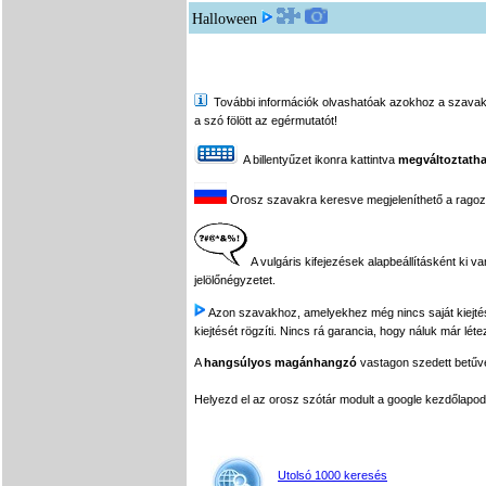
Halloween
További információk olvashatóak azokhoz a szavakhoz,
a szó fölött az egérmutatót!
A billentyűzet ikonra kattintva
megváltoztatha
Orosz szavakra keresve megjeleníthető a ragozási
A vulgáris kifejezések alapbeállításként ki v
jelölőnégyzetet.
Azon szavakhoz, amelyekhez még nincs saját kiejtés f
kiejtését rögzíti. Nincs rá garancia, hogy náluk már léte
A
hangsúlyos magánhangzó
vastagon szedett betűvel
Helyezd el az orosz szótár modult a google kezdőla
Utolsó 1000 keresés