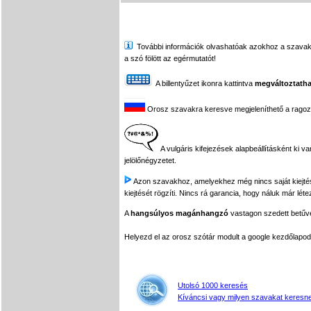
További információk olvashatóak azokhoz a szavakhoz,
a szó fölött az egérmutatót!
A billentyűzet ikonra kattintva
megváltoztatha
Orosz szavakra keresve megjeleníthető a ragozási
A vulgáris kifejezések alapbeállításként ki v
jelölőnégyzetet.
Azon szavakhoz, amelyekhez még nincs saját kiejtés f
kiejtését rögzíti. Nincs rá garancia, hogy náluk már léte
A
hangsúlyos magánhangzó
vastagon szedett betűvel
Helyezd el az orosz szótár modult a google kezdőla
Utolsó 1000 keresés
Kíváncsi vagy milyen szavakat keresne