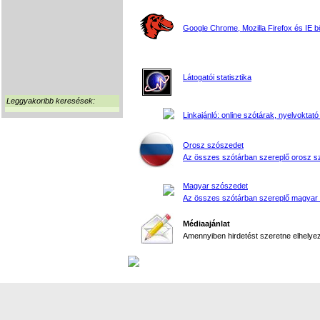
Google Chrome, Mozilla Firefox és IE 
Látogatói statisztika
Leggyakoribb keresések:
Linkajánló: online szótárak, nyelvoktató
Orosz szószedet
Az összes szótárban szereplő orosz s
Magyar szószedet
Az összes szótárban szereplő magyar
Médiaajánlat
Amennyiben hirdetést szeretne elhelyezn