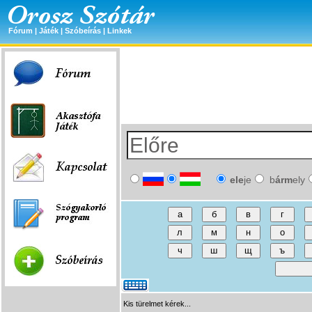
Fórum
|
Játék
|
Szóbeírás
|
Linkek
ele
je
b
árm
ely
Kis türelmet kérek...