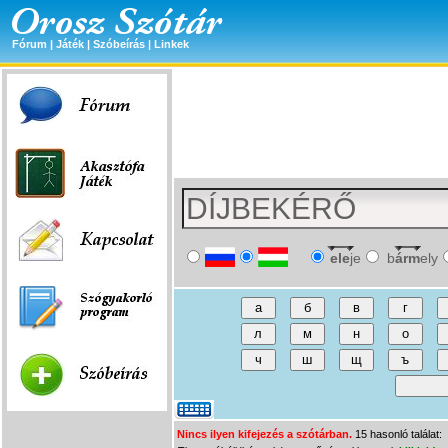
Fórum
|
Játék
|
Szóbeírás
|
Linkek
ele
je
b
árm
ely
Nincs ilyen kifejezés a szótárban.
15 hasonló találat: