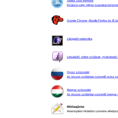
Utolsó 1000 keresés
Kíváncsi vagy milyen szavakat keresne
Google Chrome, Mozilla Firefox és IE 
Látogatói statisztika
Linkajánló: online szótárak, nyelvoktató 
Orosz szószedet
Az összes szótárban szereplő orosz s
Magyar szószedet
Az összes szótárban szereplő magyar 
Médiaajánlat
Amennyiben hirdetést szeretne elhelyezn