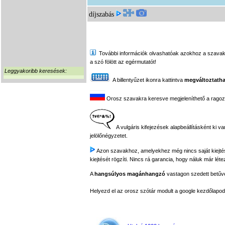
díjszabás
További információk olvashatóak azokhoz a szavakhoz,
a szó fölött az egérmutatót!
Leggyakoribb keresések:
A billentyűzet ikonra kattintva
megváltoztatha
Orosz szavakra keresve megjeleníthető a ragozási
A vulgáris kifejezések alapbeállításként ki v
jelölőnégyzetet.
Azon szavakhoz, amelyekhez még nincs saját kiejtés f
kiejtését rögzíti. Nincs rá garancia, hogy náluk már léte
A
hangsúlyos magánhangzó
vastagon szedett betűvel
Helyezd el az orosz szótár modult a google kezdőla