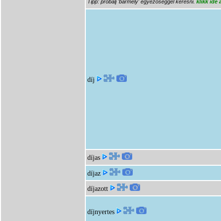
Tipp: próbálj 'bármely' egyezőséggel keresni.
klikk ide
díj
díjas
díjaz
díjazott
díjnyertes