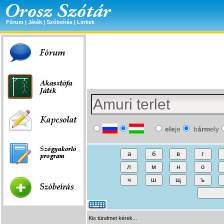
Fórum
|
Játék
|
Szóbeírás
|
Linkek
ele
je
b
árm
ely
Kis türelmet kérek...