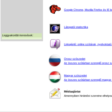
Google Chrome, Mozilla Firefox és IE 
Látogatói statisztika
Leggyakoribb keresések:
Linkajánló: online szótárak, nyelvoktató
Orosz szószedet
Az összes szótárban szereplő orosz s
Magyar szószedet
Az összes szótárban szereplő magyar
Médiaajánlat
Amennyiben hirdetést szeretne elhelyezn