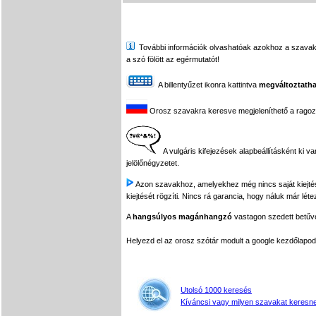
További információk olvashatóak azokhoz a szavakhoz,
a szó fölött az egérmutatót!
A billentyűzet ikonra kattintva
megváltoztatha
Orosz szavakra keresve megjeleníthető a ragozási
A vulgáris kifejezések alapbeállításként ki v
jelölőnégyzetet.
Azon szavakhoz, amelyekhez még nincs saját kiejtés f
kiejtését rögzíti. Nincs rá garancia, hogy náluk már léte
A
hangsúlyos magánhangzó
vastagon szedett betűvel
Helyezd el az orosz szótár modult a google kezdőla
Utolsó 1000 keresés
Kíváncsi vagy milyen szavakat keresne