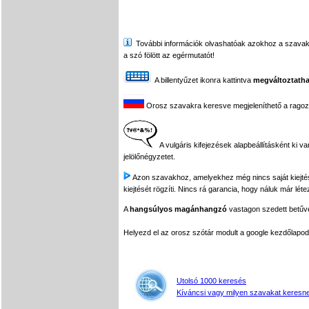
További információk olvashatóak azokhoz a szavakhoz,
a szó fölött az egérmutatót!
A billentyűzet ikonra kattintva
megváltoztatha
Orosz szavakra keresve megjeleníthető a ragozási
A vulgáris kifejezések alapbeállításként ki v
jelölőnégyzetet.
Azon szavakhoz, amelyekhez még nincs saját kiejtés f
kiejtését rögzíti. Nincs rá garancia, hogy náluk már léte
A
hangsúlyos magánhangzó
vastagon szedett betűvel
Helyezd el az orosz szótár modult a google kezdőla
Utolsó 1000 keresés
Kíváncsi vagy milyen szavakat keresne