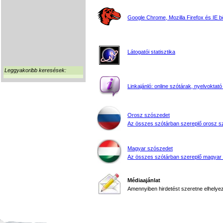
Google Chrome, Mozilla Firefox és IE 
Látogatói statisztika
Leggyakoribb keresések:
Linkajánló: online szótárak, nyelvoktató
Orosz szószedet
Az összes szótárban szereplő orosz s
Magyar szószedet
Az összes szótárban szereplő magyar
Médiaajánlat
Amennyiben hirdetést szeretne elhelyezn