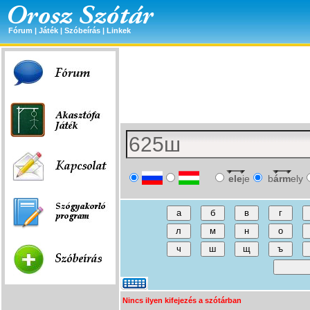
Fórum
|
Játék
|
Szóbeírás
|
Linkek
ele
je
b
árm
ely
Nincs ilyen kifejezés a szótárban