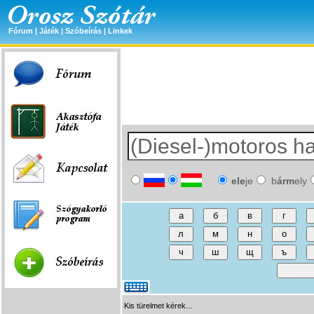
Fórum
|
Játék
|
Szóbeírás
|
Linkek
ele
je
b
árm
ely
Kis türelmet kérek...