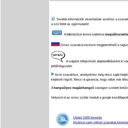
További információk olvashatóak azokhoz a szavakhoz,
a szó fölött az egérmutatót!
A billentyűzet ikonra kattintva
megváltoztatha
Orosz szavakra keresve megjeleníthető a ragozási
A vulgáris kifejezések alapbeállításként ki v
jelölőnégyzetet.
Azon szavakhoz, amelyekhez még nincs saját kiejtés f
kiejtését rögzíti. Nincs rá garancia, hogy náluk már léte
A
hangsúlyos magánhangzó
vastagon szedett betűvel
Helyezd el az orosz szótár modult a google kezdőla
Utolsó 1000 keresés
Kíváncsi vagy milyen szavakat keresne