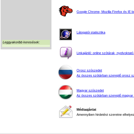
Google Chrome, Mozilla Firefox és IE 
Látogatói statisztika
Leggyakoribb keresések:
Linkajánló: online szótárak, nyelvoktató
Orosz szószedet
Az összes szótárban szereplő orosz s
Magyar szószedet
Az összes szótárban szereplő magyar
Médiaajánlat
Amennyiben hirdetést szeretne elhelyezn