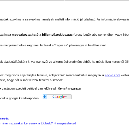
tóak azokhoz a szavakhoz, amelyek mellett információ jel található. Az információ elolvasás
kattintva
megváltoztatható a billentyűzetkiosztás
(orosz betűk abc sorrendben vagy íróg
megjeleníthető a ragozási táblázat a "ragozás" jelölőnégyzet beállításával.
ek alapbeállításként ki vannak szűrve a keresési eredményekből, ha mégis ilyet keresnél állít
még nincs saját kiejtés felvéve, a 'lejátszás' ikonra kattintva megnyílik a
Forvo.com
webla
ancia, hogy náluk már létezik felvétel a szóhoz.
ó
vastagon szedett betűvel van jelölve pl.: б
е
лый медв
е
дь
modult a google kezdőlapodon
eresés
 milyen szavakat keresnek a többiek? Itt megnézheted