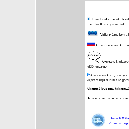
További információk olvasha
a szó fölött az egérmutatót!
A billentyűzet ikonra 
Orosz szavakra keresve 
A vulgáris kifejezés
jelölőnégyzetet.
Azon szavakhoz, amelyekhez 
kiejtését rögzíti. Nincs rá gar
A
hangsúlyos magánhangz
Helyezd el az orosz szótár 
Utolsó 1000 k
Kíváncsi vagy