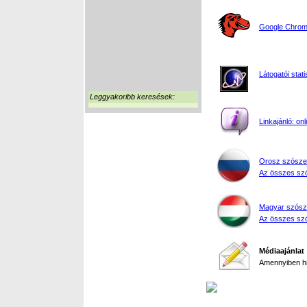
Google Chrome
Látogatói stati
Leggyakoribb keresések:
Linkajánló: on
Orosz szósze
Az összes szó
Magyar szósz
Az összes szó
Médiaajánlat
Amennyiben hir