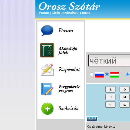
Fórum
|
Játék
|
Szóbeírás
|
Linkek
Kis türelmet kérek...