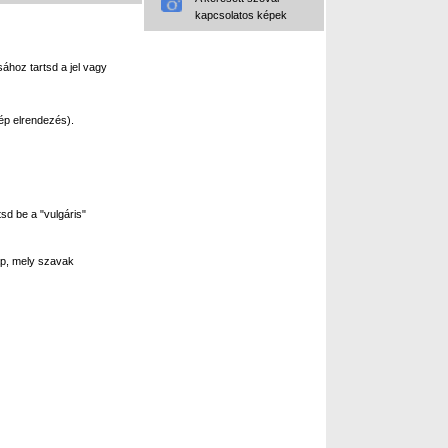
kapcsolatos képek
ához tartsd a jel vagy
ép elrendezés).
sd be a "vulgáris"
p, mely szavak