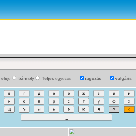
ele
je
b
árm
ely
Teljes
egyezés
ragozás
vulgáris