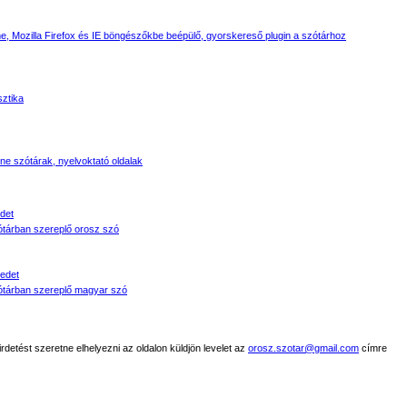
, Mozilla Firefox és IE böngészőkbe beépülő, gyorskereső plugin a szótárhoz
sztika
line szótárak, nyelvoktató oldalak
det
tárban szereplő orosz szó
edet
tárban szereplő magyar szó
detést szeretne elhelyezni az oldalon küldjön levelet az
orosz.szotar@gmail.com
címre