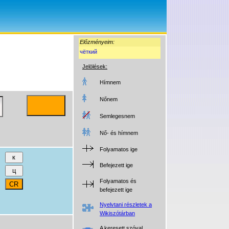
Előzményeim:
чёткий
Jelölések:
Hímnem
Nőnem
Semlegesnem
Nő- és hímnem
Folyamatos ige
Befejezett ige
Folyamatos és
befejezett ige
Nyelvtani részletek a
Wikiszótárban
A keresett szóval