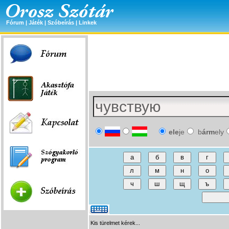
Fórum
|
Játék
|
Szóbeírás
|
Linkek
ele
je
b
árm
ely
Kis türelmet kérek...