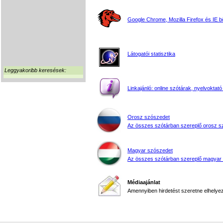
Google Chrome, Mozilla Firefox és IE 
Látogatói statisztika
Leggyakoribb keresések:
Linkajánló: online szótárak, nyelvoktató
Orosz szószedet
Az összes szótárban szereplő orosz s
Magyar szószedet
Az összes szótárban szereplő magyar
Médiaajánlat
Amennyiben hirdetést szeretne elhelyezn