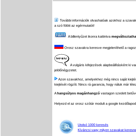
További információk olvashatóak azokhoz a szavakhoz,
a szó fölött az egérmutatót!
A billentyűzet ikonra kattintva
megváltoztatha
Orosz szavakra keresve megjeleníthető a ragozási
A vulgáris kifejezések alapbeállításként ki v
jelölőnégyzetet.
Azon szavakhoz, amelyekhez még nincs saját kiejtés f
kiejtését rögzíti. Nincs rá garancia, hogy náluk már léte
A
hangsúlyos magánhangzó
vastagon szedett betűvel
Helyezd el az orosz szótár modult a google kezdőla
Utolsó 1000 keresés
Kíváncsi vagy milyen szavakat keresne