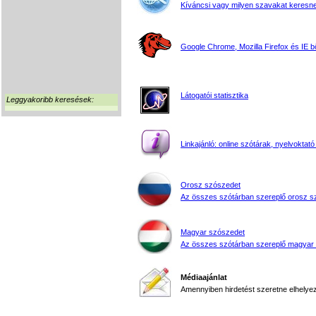
Kíváncsi vagy milyen szavakat keresne
Google Chrome, Mozilla Firefox és IE 
Látogatói statisztika
Leggyakoribb keresések:
Linkajánló: online szótárak, nyelvoktató
Orosz szószedet
Az összes szótárban szereplő orosz s
Magyar szószedet
Az összes szótárban szereplő magyar
Médiaajánlat
Amennyiben hirdetést szeretne elhelyezn