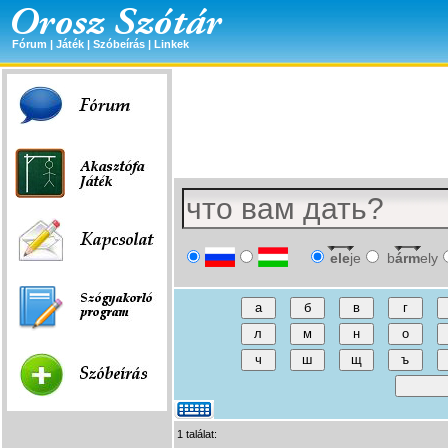
Fórum
|
Játék
|
Szóbeírás
|
Linkek
ele
je
b
árm
ely
1 találat: