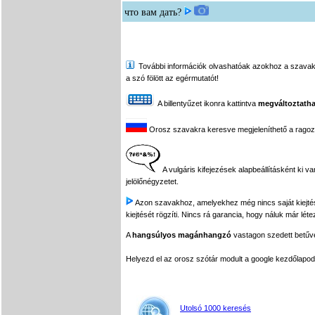
что вам дать?
További információk olvashatóak azokhoz a szavakhoz,
a szó fölött az egérmutatót!
A billentyűzet ikonra kattintva
megváltoztatha
Orosz szavakra keresve megjeleníthető a ragozási
A vulgáris kifejezések alapbeállításként ki v
jelölőnégyzetet.
Azon szavakhoz, amelyekhez még nincs saját kiejtés f
kiejtését rögzíti. Nincs rá garancia, hogy náluk már léte
A
hangsúlyos magánhangzó
vastagon szedett betűvel
Helyezd el az orosz szótár modult a google kezdőla
Utolsó 1000 keresés