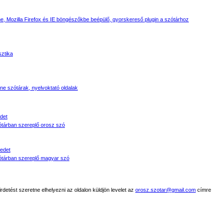
, Mozilla Firefox és IE böngészőkbe beépülő, gyorskereső plugin a szótárhoz
sztika
line szótárak, nyelvoktató oldalak
det
tárban szereplő orosz szó
edet
tárban szereplő magyar szó
detést szeretne elhelyezni az oldalon küldjön levelet az
orosz.szotar@gmail.com
címre