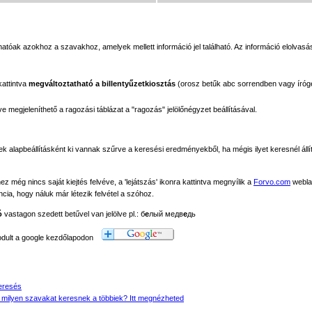
tóak azokhoz a szavakhoz, amelyek mellett információ jel található. Az információ elolvasás
kattintva
megváltoztatható a billentyűzetkiosztás
(orosz betűk abc sorrendben vagy íróg
megjeleníthető a ragozási táblázat a "ragozás" jelölőnégyzet beállításával.
ek alapbeállításként ki vannak szűrve a keresési eredményekből, ha mégis ilyet keresnél állít
még nincs saját kiejtés felvéve, a 'lejátszás' ikonra kattintva megnyílik a
Forvo.com
webla
ancia, hogy náluk már létezik felvétel a szóhoz.
ó
vastagon szedett betűvel van jelölve pl.: б
е
лый медв
е
дь
modult a google kezdőlapodon
eresés
 milyen szavakat keresnek a többiek? Itt megnézheted