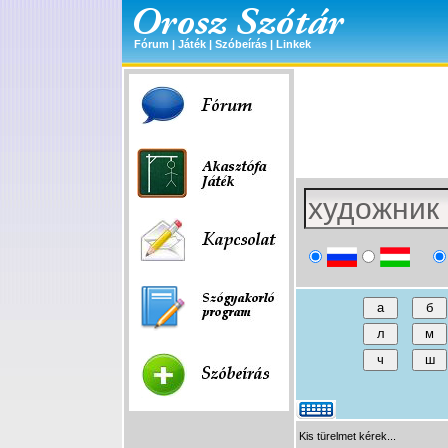
Fórum
|
Játék
|
Szóbeírás
|
Linkek
Kis türelmet kérek...