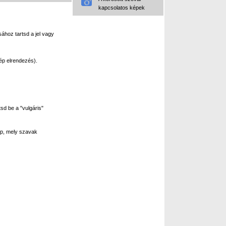
kapcsolatos képek
ához tartsd a jel vagy
ép elrendezés).
sd be a "vulgáris"
p, mely szavak