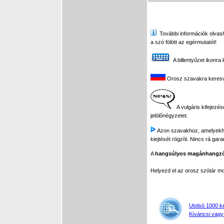
További információk olvasha
a szó fölött az egérmutatót!
A billentyűzet ikonra 
Orosz szavakra keresve 
A vulgáris kifejezés
jelölőnégyzetet.
Azon szavakhoz, amelyekhez 
kiejtését rögzíti. Nincs rá gar
A
hangsúlyos magánhangz
Helyezd el az orosz szótár 
Utolsó 1000 k
Kíváncsi vagy