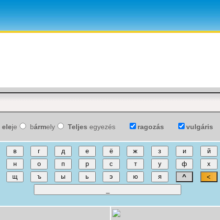
ele
je
b
árm
ely
Teljes
egyezés
ragozás
vulgáris