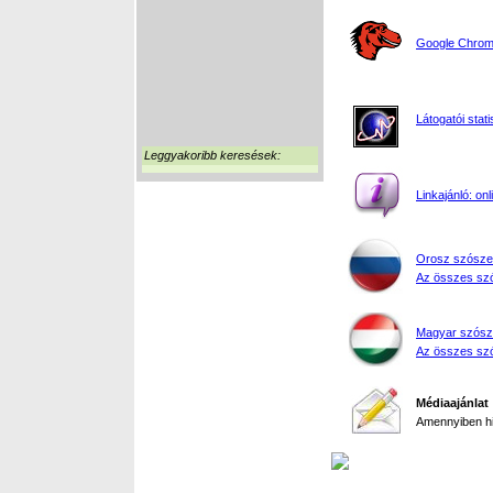
Google Chrome
Látogatói stati
Leggyakoribb keresések:
Linkajánló: on
Orosz szósze
Az összes szó
Magyar szósz
Az összes szó
Médiaajánlat
Amennyiben hir