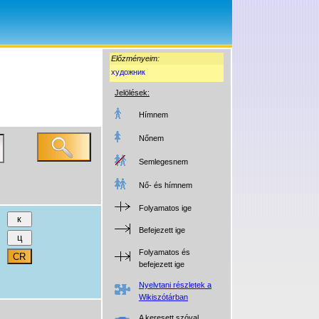
Előzményeim:
художник
Jelölések:
Hímnem
Nőnem
Semlegesnem
Nő- és hímnem
Folyamatos ige
Befejezett ige
Folyamatos és
befejezett ige
Nyelvtani részletek a
Wikiszótárban
A keresett szóval