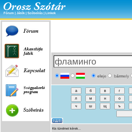
Fórum
|
Játék
|
Szóbeírás
|
Linkek
ele
je
b
árm
ely
Kis türelmet kérek...