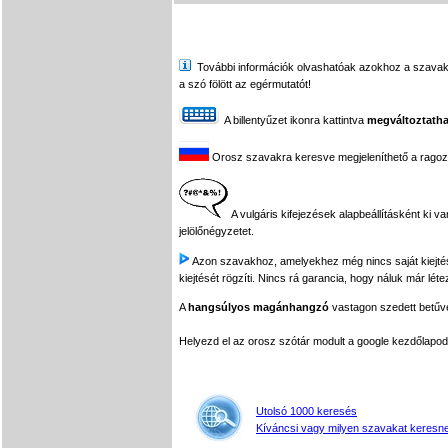
További információk olvashatóak azokhoz a szavakhoz,
a szó fölött az egérmutatót!
A billentyűzet ikonra kattintva
megváltoztatha
Orosz szavakra keresve megjeleníthető a ragozási
A vulgáris kifejezések alapbeállításként ki v
jelölőnégyzetet.
Azon szavakhoz, amelyekhez még nincs saját kiejtés f
kiejtését rögzíti. Nincs rá garancia, hogy náluk már léte
A
hangsúlyos magánhangzó
vastagon szedett betűvel
Helyezd el az orosz szótár modult a google kezdőla
Utolsó 1000 keresés
Kíváncsi vagy milyen szavakat keresne