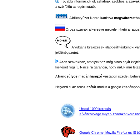
További információk olvashatóak azokhoz a szavakhoz,
a szó fölött az egérmutatót!
A billentyűzet ikonra kattintva
megváltoztathat
Orosz szavakra keresve megjeleníthető a ragozási
A vulgáris kifejezések alapbeállításként ki va
jelölőnégyzetet.
Azon szavakhoz, amelyekhez még nincs saját kiejtés fe
kiejtését rögzíti. Nincs rá garancia, hogy náluk már létez
A
hangsúlyos magánhangzó
vastagon szedett betűvel 
Helyezd el az orosz szótár modult a google kezdőla
Utolsó 1000 keresés
Kíváncsi vagy milyen szavakat keresne
Google Chrome, Mozilla Firefox és IE 