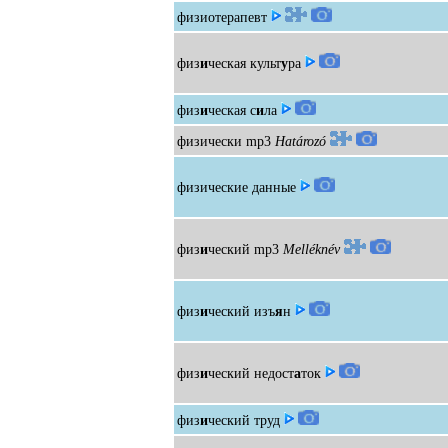
физиотерапевт
физ
и
ческая культ
у
ра
физ
и
ческая с
и
ла
физически
mp3
Határozó
физические данные
физ
и
ческий
mp3
Melléknév
физ
и
ческий изъ
я
н
физ
и
ческий недост
а
ток
физ
и
ческий труд