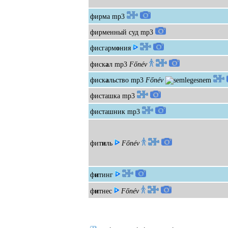
фирма
mp3
фирменный суд
mp3
фисгарм
о
ния
фиск
а
л
mp3
Főnév
фиск
а
льство
mp3
Főnév
фисташка
mp3
фисташник
mp3
фит
и
ль
Főnév
ф
и
тинг
ф
и
тнес
Főnév