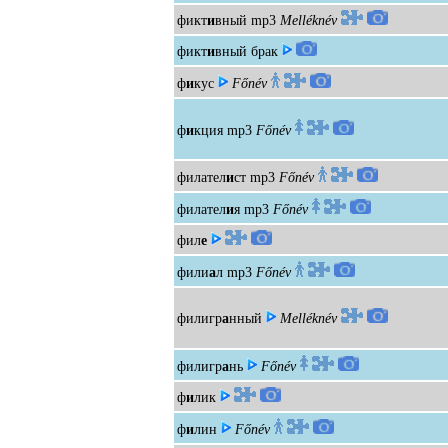
фикт
и
вный
mp3
Melléknév
фикт
и
вный брак
ф
и
кус
Főnév
ф
и
кция
mp3
Főnév
филател
и
ст
mp3
Főnév
филател
и
я
mp3
Főnév
фил
е
фили
а
л
mp3
Főnév
филигр
а
нный
Melléknév
филигр
а
нь
Főnév
ф
и
лик
ф
и
лин
Főnév