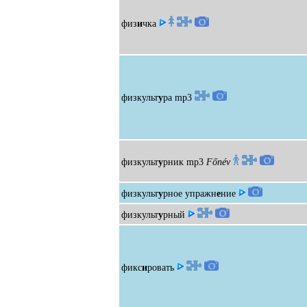
физ
и
чка
физкульт
у
ра
mp3
физкульт
у
рник
mp3
Főnév
физкульт
у
рное упражн
е
ние
физкульт
у
рный
фикс
и
ровать