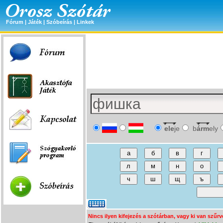
Fórum
|
Játék
|
Szóbeírás
|
Linkek
ele
je
b
árm
ely
Nincs ilyen kifejezés a szótárban, vagy ki van szűrv