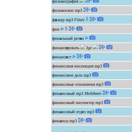
фильмография
фильмоскоп
mp3
ф
и
льтр
mp3
Főnév
фин
фин
а
льный рел
и
з
финанс
и
ровать
Ige
финанс
и
ст
финансовая инспекция
mp3
финансовое дело
mp3
финансовые отношения
mp3
фин
а
нсовый
mp3
Melléknév
финансовый инспектор
mp3
фин
а
нсовый отд
е
л
mp3
фин
а
нсы
mp3