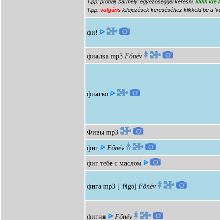
Tipp: próbálj 'bármely' egyezőséggel keresni.
klikk ide
Tipp:
vulgáris
kifejezések kereséséhez klikkeld be a 'vu
фи!
фи
а
лка
mp3
Főnév
фи
а
ско
Фивы
mp3
ф
и
г
Főnév
фиг теб
е
с м
а
слом
ф
и
га
mp3
[ˈfʲigə]
Főnév
фигн
я
Főnév