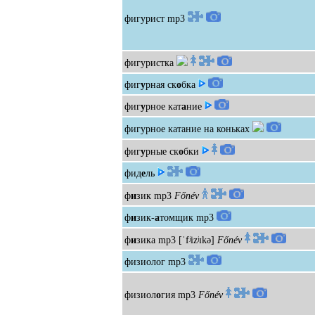
фигурист
mp3
фигуристка
фиг
у
рная ск
о
бка
фиг
у
рное кат
а
ние
фигурное катание на коньках
фиг
у
рные ск
о
бки
фид
е
ль
ф
и
зик
mp3
Főnév
ф
и
зик-
а
томщик
mp3
ф
и
зика
mp3
[ˈfʲizʲɪkə]
Főnév
физиолог
mp3
физиол
о
гия
mp3
Főnév