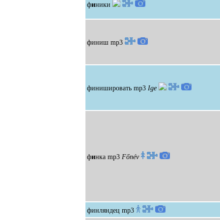
ф
и
ники
финиш
mp3
финишировать
mp3
Ige
ф
и
нка
mp3
Főnév
финляндец
mp3