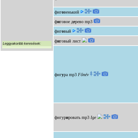
фиг
о
венький
ф
и
говое д
е
рево
mp3
фиг
о
вый
ф
и
говый лист
Leggyakoribb keresések:
фиг
у
ра
mp3
Főnév
фигур
и
ровать
mp3
Ige