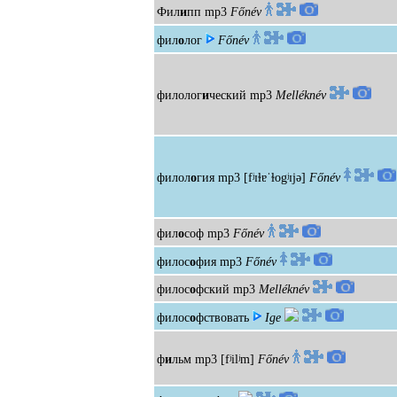
Фил
и
пп
mp3
Főnév
фил
о
лог
Főnév
филолог
и
ческий
mp3
Melléknév
филол
о
гия
mp3
[fʲɪɫɐˈɫogʲɪjə]
Főnév
фил
о
соф
mp3
Főnév
филос
о
фия
mp3
Főnév
филос
о
фский
mp3
Melléknév
филос
о
фствовать
Ige
ф
и
льм
mp3
[fʲilʲm]
Főnév