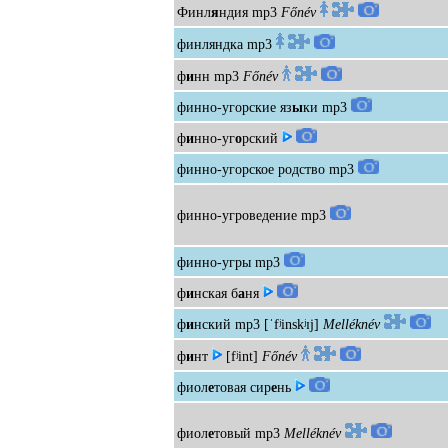
Финл
я
ндия
mp3
Főnév
финляндка
mp3
ф
и
нн
mp3
Főnév
финно-угорские яз
ы
ки
mp3
ф
и
нно-уг
о
рский
финно-угорское родство
mp3
финно-угроведение
mp3
финно-угры
mp3
ф
и
нская б
а
ня
ф
и
нский
mp3
[ˈfʲinskʲɪj]
Melléknév
ф
и
нт
[fʲint]
Főnév
фиол
е
товая сир
е
нь
фиол
е
товый
mp3
Melléknév