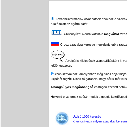
További információk olvashatóak azokhoz a szavakhoz,
a szó fölött az egérmutatót!
A billentyűzet ikonra kattintva
megváltoztatha
Orosz szavakra keresve megjeleníthető a ragozási
A vulgáris kifejezések alapbeállításként ki v
jelölőnégyzetet.
Azon szavakhoz, amelyekhez még nincs saját kiejtés f
kiejtését rögzíti. Nincs rá garancia, hogy náluk már léte
A
hangsúlyos magánhangzó
vastagon szedett betűvel
Helyezd el az orosz szótár modult a google kezdőla
Utolsó 1000 keresés
Kíváncsi vagy milyen szavakat keresne