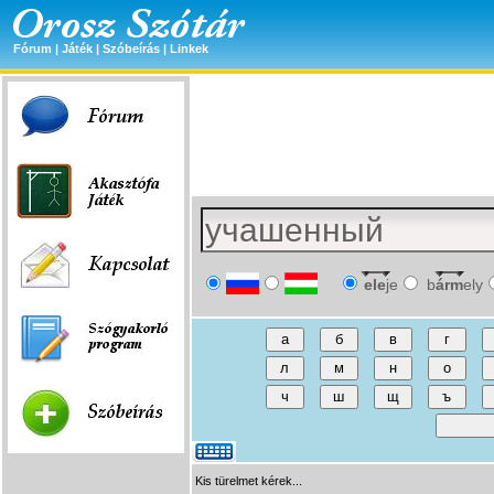
Fórum
|
Játék
|
Szóbeírás
|
Linkek
ele
je
b
árm
ely
Kis türelmet kérek...