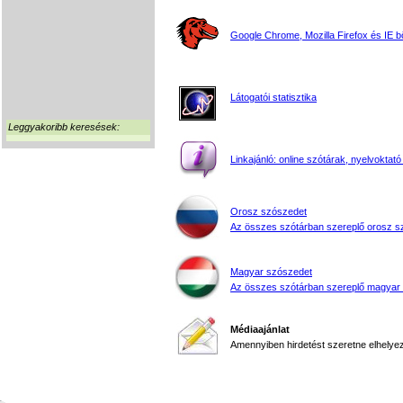
Google Chrome, Mozilla Firefox és IE 
Látogatói statisztika
Leggyakoribb keresések:
Linkajánló: online szótárak, nyelvoktató
Orosz szószedet
Az összes szótárban szereplő orosz s
Magyar szószedet
Az összes szótárban szereplő magyar
Médiaajánlat
Amennyiben hirdetést szeretne elhelyezn