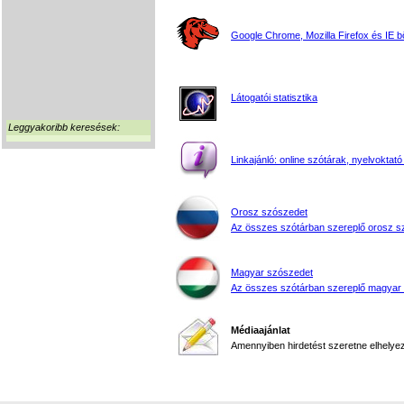
Google Chrome, Mozilla Firefox és IE 
Látogatói statisztika
Leggyakoribb keresések:
Linkajánló: online szótárak, nyelvoktató
Orosz szószedet
Az összes szótárban szereplő orosz s
Magyar szószedet
Az összes szótárban szereplő magyar
Médiaajánlat
Amennyiben hirdetést szeretne elhelyezn