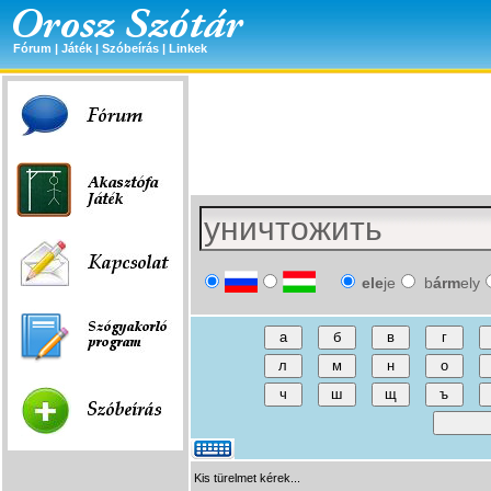
Fórum
|
Játék
|
Szóbeírás
|
Linkek
ele
je
b
árm
ely
Kis türelmet kérek...