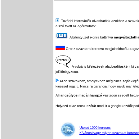
További információk olvashatóak azokhoz a szavakhoz,
a szó fölött az egérmutatót!
A billentyűzet ikonra kattintva
megváltoztatha
Orosz szavakra keresve megjeleníthető a ragozási
A vulgáris kifejezések alapbeállításként ki v
jelölőnégyzetet.
Azon szavakhoz, amelyekhez még nincs saját kiejtés f
kiejtését rögzíti. Nincs rá garancia, hogy náluk már léte
A
hangsúlyos magánhangzó
vastagon szedett betűvel
Helyezd el az orosz szótár modult a google kezdőla
Utolsó 1000 keresés
Kíváncsi vagy milyen szavakat keresne