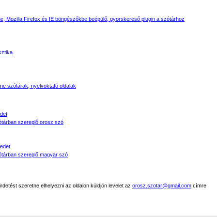
, Mozilla Firefox és IE böngészőkbe beépülő, gyorskereső plugin a szótárhoz
sztika
line szótárak, nyelvoktató oldalak
det
tárban szereplő orosz szó
edet
tárban szereplő magyar szó
detést szeretne elhelyezni az oldalon küldjön levelet az
orosz.szotar@gmail.com
címre