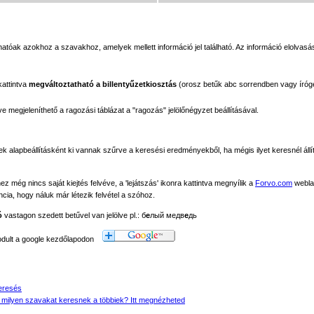
tóak azokhoz a szavakhoz, amelyek mellett információ jel található. Az információ elolvasás
kattintva
megváltoztatható a billentyűzetkiosztás
(orosz betűk abc sorrendben vagy íróg
megjeleníthető a ragozási táblázat a "ragozás" jelölőnégyzet beállításával.
ek alapbeállításként ki vannak szűrve a keresési eredményekből, ha mégis ilyet keresnél állít
még nincs saját kiejtés felvéve, a 'lejátszás' ikonra kattintva megnyílik a
Forvo.com
webla
ancia, hogy náluk már létezik felvétel a szóhoz.
ó
vastagon szedett betűvel van jelölve pl.: б
е
лый медв
е
дь
modult a google kezdőlapodon
eresés
 milyen szavakat keresnek a többiek? Itt megnézheted