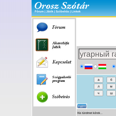
Fórum
|
Játék
|
Szóbeírás
|
Linkek
Kis türelmet kérek...