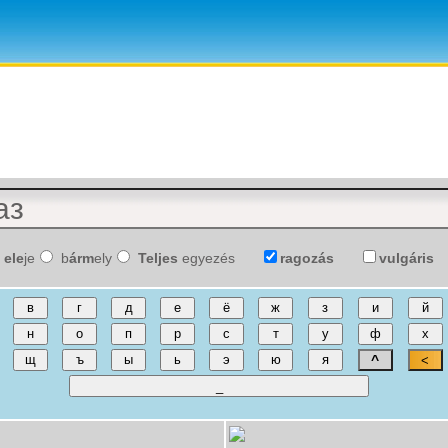
ele
je
b
árm
ely
Teljes
egyezés
ragozás
vulgáris