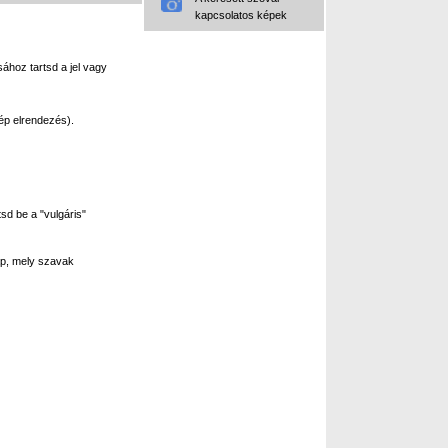
kapcsolatos képek
ához tartsd a jel vagy
ép elrendezés).
sd be a "vulgáris"
p, mely szavak