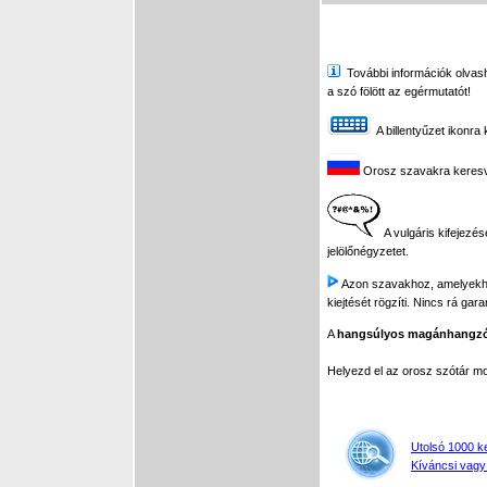
További információk olvasha
a szó fölött az egérmutatót!
A billentyűzet ikonra 
Orosz szavakra keresve 
A vulgáris kifejezés
jelölőnégyzetet.
Azon szavakhoz, amelyekhez 
kiejtését rögzíti. Nincs rá gar
A
hangsúlyos magánhangz
Helyezd el az orosz szótár 
Utolsó 1000 k
Kíváncsi vagy