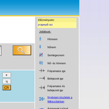
Előzményeim:
угарный газ
Jelölések:
Hímnem
Nőnem
Semlegesnem
Nő- és hímnem
Folyamatos ige
Befejezett ige
Folyamatos és
befejezett ige
Nyelvtani részletek a
Wikiszótárban
A keresett szóval