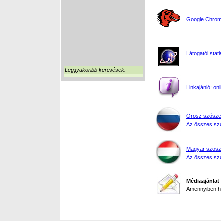
Google Chrome
Látogatói stati
Leggyakoribb keresések:
Linkajánló: on
Orosz szósze
Az összes szó
Magyar szósz
Az összes szó
Médiaajánlat
Amennyiben hir