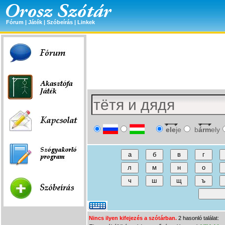
Fórum
|
Játék
|
Szóbeírás
|
Linkek
ele
je
b
árm
ely
Nincs ilyen kifejezés a szótárban.
2 hasonló találat: