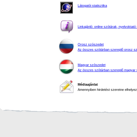
Látogatói statisztika
Linkajánló: online szótárak, nyelvoktató 
Orosz szószedet
Az összes szótárban szereplő orosz s
Magyar szószedet
Az összes szótárban szereplő magyar 
Médiaajánlat
Amennyiben hirdetést szeretne elhelyezn