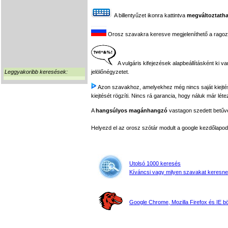
A billentyűzet ikonra kattintva
megváltoztatha
Orosz szavakra keresve megjeleníthető a ragozási
A vulgáris kifejezések alapbeállításként ki v
Leggyakoribb keresések:
jelölőnégyzetet.
Azon szavakhoz, amelyekhez még nincs saját kiejtés f
kiejtését rögzíti. Nincs rá garancia, hogy náluk már léte
A
hangsúlyos magánhangzó
vastagon szedett betűvel
Helyezd el az orosz szótár modult a google kezdőla
Utolsó 1000 keresés
Kíváncsi vagy milyen szavakat keresne
Google Chrome, Mozilla Firefox és IE 