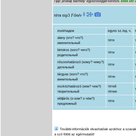
Tipp: próbálj 'bármely' egyezőséggel keresni.
klikk ide
тётя
mp3
Főnév
eset/падеж
egyes sz./ед. ч.
alany (кто? что?)
тётя
именительный
birtokos (кого? чего?)
тёти
родительный
részeshatározó (кому? чему?)
тёте
дательный
tárgyas (кого? что?)
тётю
винительный
eszközhatározó (кем? чем?)
тётей
творительный
тётею
elöljárós (о ком? о чём?)
тёте
предложный
További információk olvashatóak azokhoz a szavakhoz,
a szó fölött az egérmutatót!