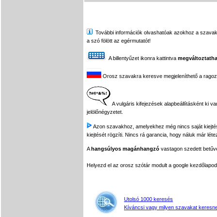
További információk olvashatóak azokhoz a szavakhoz,
a szó fölött az egérmutatót!
A billentyűzet ikonra kattintva
megváltoztatha
Orosz szavakra keresve megjeleníthető a ragozási
A vulgáris kifejezések alapbeállításként ki v
jelölőnégyzetet.
Azon szavakhoz, amelyekhez még nincs saját kiejtés f
kiejtését rögzíti. Nincs rá garancia, hogy náluk már léte
A
hangsúlyos magánhangzó
vastagon szedett betűvel
Helyezd el az orosz szótár modult a google kezdőla
Utolsó 1000 keresés
Kíváncsi vagy milyen szavakat keresne