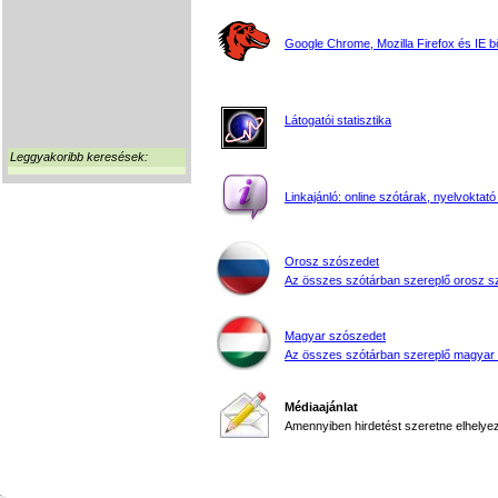
Google Chrome, Mozilla Firefox és IE 
Látogatói statisztika
Leggyakoribb keresések:
Linkajánló: online szótárak, nyelvoktató
Orosz szószedet
Az összes szótárban szereplő orosz s
Magyar szószedet
Az összes szótárban szereplő magyar
Médiaajánlat
Amennyiben hirdetést szeretne elhelyezn