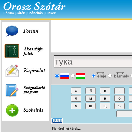
Fórum
|
Játék
|
Szóbeírás
|
Linkek
ele
je
b
árm
ely
Kis türelmet kérek...