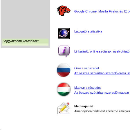
Google Chrome, Mozilla Firefox és IE 
Látogatói statisztika
Leggyakoribb keresések:
Linkajánló: online szótárak, nyelvoktató
Orosz szószedet
Az összes szótárban szereplő orosz s
Magyar szószedet
Az összes szótárban szereplő magyar
Médiaajánlat
Amennyiben hirdetést szeretne elhelyezn