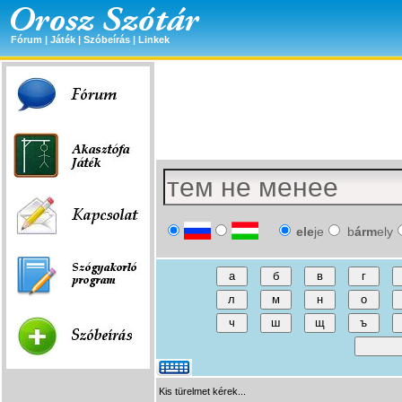
Fórum
|
Játék
|
Szóbeírás
|
Linkek
ele
je
b
árm
ely
Kis türelmet kérek...