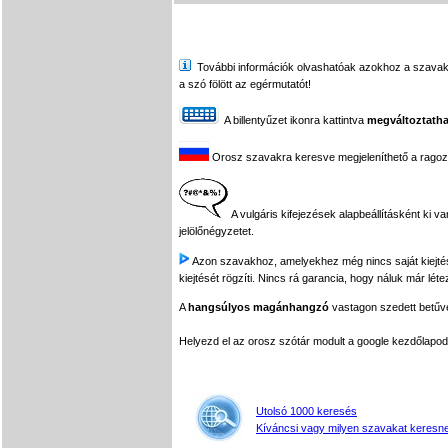
További információk olvashatóak azokhoz a szavakhoz,
a szó fölött az egérmutatót!
A billentyűzet ikonra kattintva
megváltoztatha
Orosz szavakra keresve megjeleníthető a ragozási
A vulgáris kifejezések alapbeállításként ki v
jelölőnégyzetet.
Azon szavakhoz, amelyekhez még nincs saját kiejtés f
kiejtését rögzíti. Nincs rá garancia, hogy náluk már léte
A
hangsúlyos magánhangzó
vastagon szedett betűvel
Helyezd el az orosz szótár modult a google kezdőla
Utolsó 1000 keresés
Kíváncsi vagy milyen szavakat keresne