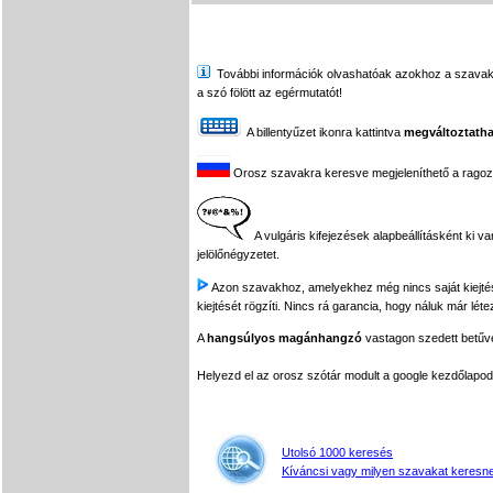
További információk olvashatóak azokhoz a szavakhoz,
a szó fölött az egérmutatót!
A billentyűzet ikonra kattintva
megváltoztatha
Orosz szavakra keresve megjeleníthető a ragozási
A vulgáris kifejezések alapbeállításként ki v
jelölőnégyzetet.
Azon szavakhoz, amelyekhez még nincs saját kiejtés f
kiejtését rögzíti. Nincs rá garancia, hogy náluk már léte
A
hangsúlyos magánhangzó
vastagon szedett betűvel
Helyezd el az orosz szótár modult a google kezdőla
Utolsó 1000 keresés
Kíváncsi vagy milyen szavakat keresne