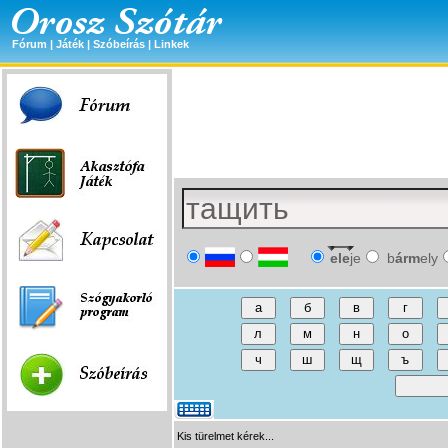
Fórum
|
Játék
|
Szóbeírás
|
Linkek
ele
je
b
árm
ely
Kis türelmet kérek...