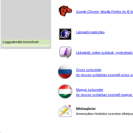
Google Chrome, Mozilla Firefox és IE 
Látogatói statisztika
Leggyakoribb keresések:
Linkajánló: online szótárak, nyelvoktató
Orosz szószedet
Az összes szótárban szereplő orosz s
Magyar szószedet
Az összes szótárban szereplő magyar
Médiaajánlat
Amennyiben hirdetést szeretne elhelyezn