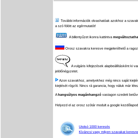
További információk olvashatóak azokhoz a szavakhoz,
a szó fölött az egérmutatót!
A billentyűzet ikonra kattintva
megváltoztatha
Orosz szavakra keresve megjeleníthető a ragozási
A vulgáris kifejezések alapbeállításként ki v
jelölőnégyzetet.
Azon szavakhoz, amelyekhez még nincs saját kiejtés f
kiejtését rögzíti. Nincs rá garancia, hogy náluk már léte
A
hangsúlyos magánhangzó
vastagon szedett betűvel
Helyezd el az orosz szótár modult a google kezdőla
Utolsó 1000 keresés
Kíváncsi vagy milyen szavakat keresne