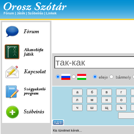
Fórum
|
Játék
|
Szóbeírás
|
Linkek
ele
je
b
árm
ely
Kis türelmet kérek...