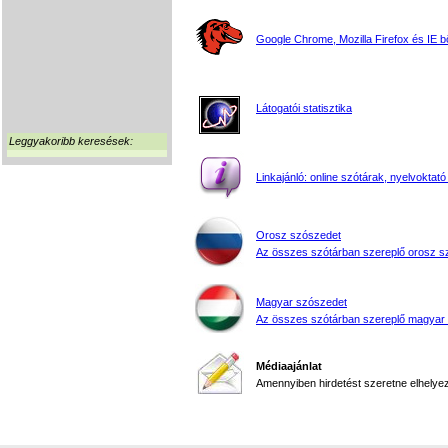
Google Chrome, Mozilla Firefox és IE 
Látogatói statisztika
Leggyakoribb keresések:
Linkajánló: online szótárak, nyelvoktató
Orosz szószedet
Az összes szótárban szereplő orosz s
Magyar szószedet
Az összes szótárban szereplő magyar
Médiaajánlat
Amennyiben hirdetést szeretne elhelyezn