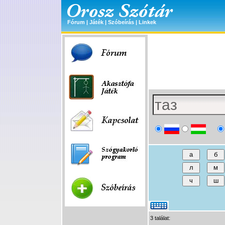
Fórum
|
Játék
|
Szóbeírás
|
Linkek
3 találat: