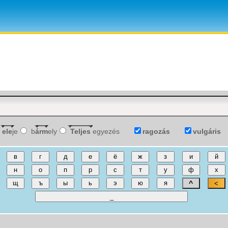
ele
je
b
árm
ely
Teljes
egyezés
ragozás
vulgáris