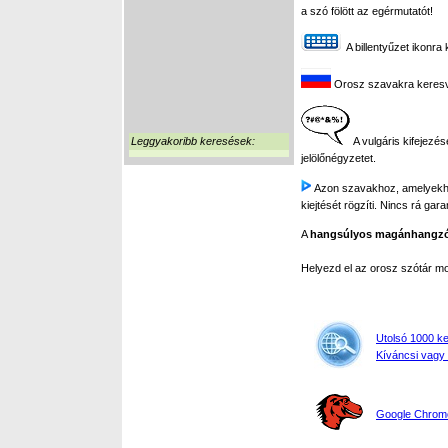
a szó fölött az egérmutatót!
A billentyűzet ikonra 
Orosz szavakra keresve 
Leggyakoribb keresések:
A vulgáris kifejezés
jelölőnégyzetet.
Azon szavakhoz, amelyekhez 
kiejtését rögzíti. Nincs rá gar
A
hangsúlyos magánhangz
Helyezd el az orosz szótár 
Utolsó 1000 k
Kíváncsi vagy 
Google Chrome,