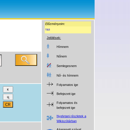
Előzményeim:
таз
Jelölések:
Hímnem
Nőnem
Semlegesnem
Nő- és hímnem
Folyamatos ige
Befejezett ige
Folyamatos és
befejezett ige
Nyelvtani részletek a
Wikiszótárban
A keresett szóval