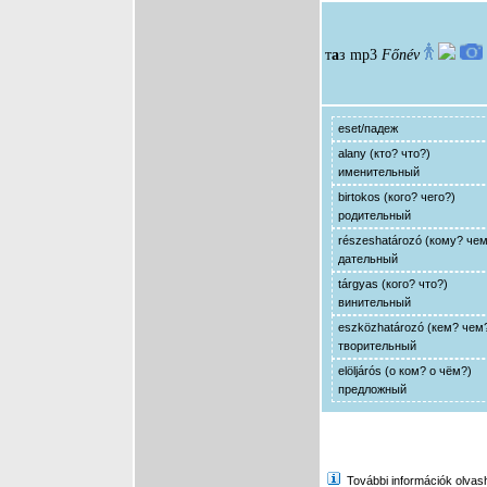
т
а
з
mp3
Főnév
eset/падеж
alany (кто? что?)
именительный
birtokos (кого? чего?)
родительный
részeshatározó (кому? че
дательный
tárgyas (кого? что?)
винительный
eszközhatározó (кем? чем
творительный
elöljárós (о ком? о чём?)
предложный
További információk olvasha