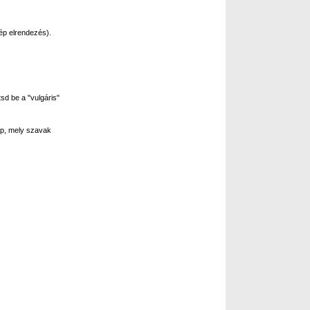
ép elrendezés).
sd be a "vulgáris"
p, mely szavak