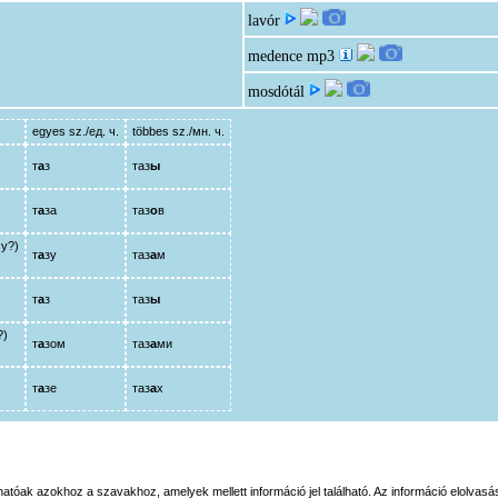
lavór
medence
mp3
mosdótál
egyes sz./ед. ч.
többes sz./мн. ч.
т
а
з
таз
ы
т
а
за
таз
о
в
му?)
т
а
зу
таз
а
м
т
а
з
таз
ы
?)
т
а
зом
таз
а
ми
т
а
зе
таз
а
х
tóak azokhoz a szavakhoz, amelyek mellett információ jel található. Az információ elolvasás