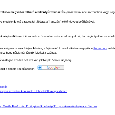
kattintva
megváltoztatható a billentyűzetkiosztás
(orosz betűk abc sorrendben vagy íróg
megjeleníthető a ragozási táblázat a "ragozás" jelölőnégyzet beállításával.
ek alapbeállításként ki vannak szűrve a keresési eredményekből, ha mégis ilyet keresnél állít
még nincs saját kiejtés felvéve, a 'lejátszás' ikonra kattintva megnyílik a
Forvo.com
webla
ancia, hogy náluk már létezik felvétel a szóhoz.
ó
vastagon szedett betűvel van jelölve pl.: б
е
лый медв
е
дь
modult a google kezdőlapodon
eresés
milyen szavakat keresnek a többiek? Itt megnézheted
 Mozilla Firefox és IE böngészőkbe beépülő, gyorskereső plugin a szótárhoz